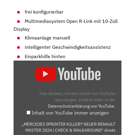
frei konfigurierbar
Multimediasystem Open R-Link mit 10-Zoll
Display
Klimaanlage manuell
intelligenter Geschwindigkeitsassistenz
Einparkhilfe hinten
„MERCEDES
SPRINTER
KILLER?
NEUER
RENAULT
Hier klicken, um den Inhalt von YouTube
MASTER
anzuzeigen.
Erfahre mehr in der
Datenschutzerklärung von YouTube
.
2024
Inhalt von YouTube immer anzeigen
|
CHECK
„MERCEDES SPRINTER KILLER? NEUER RENAULT
&
MASTER 2024 | CHECK & WALKAROUND“ direkt