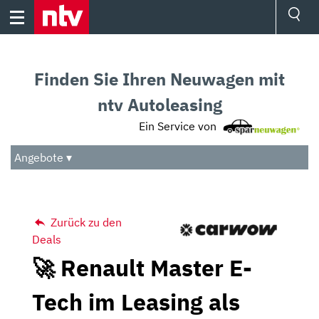
Skip
to
content
Ressorts
Sport
Finden Sie Ihren Neuwagen mit
Börse
Wetter
ntv Autoleasing
TV
Ein Service von
Video
Audio
Angebote ▾
Das Beste
Zurück zu den
Deals
🚀 Renault Master E-
Tech im Leasing als