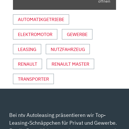
WALKAROUND“
öffnen
VON
YOUTUBE
AUTOMATIKGETRIEBE
ANZEIGEN
ELEKTROMOTOR
GEWERBE
LEASING
NUTZFAHRZEUG
RENAULT
RENAULT MASTER
TRANSPORTER
Bei ntv Autoleasing präsentieren wir Top-
Leasing-Schnäppchen für Privat und Gewerbe.