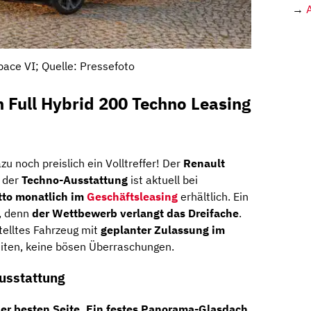
→
pace VI; Quelle: Pressefoto
 Full Hybrid 200 Techno Leasing
zu noch preislich ein Volltreffer! Der
Renault
 der
Techno-Ausstattung
ist aktuell bei
tto monatlich im
Geschäftsleasing
erhältlich. Ein
t, denn
der Wettbewerb verlangt das Dreifache
.
telltes Fahrzeug mit
geplanter Zulassung im
iten, keine bösen Überraschungen.
Ausstattung
ner besten Seite. Ein
festes Panorama-Glasdach