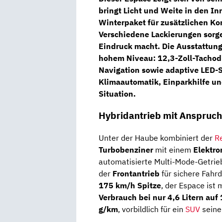
bringt Licht und Weite in den 
Winterpaket
für zusätzlichen Kom
Verschiedene Lackierungen sorgen
Eindruck macht. Die Ausstattung
hohem Niveau:
12,3-Zoll-Tachod
Navigation
sowie
adaptive LED-
Klimaautomatik
,
Einparkhilfe
u
Situation.
Hybridantrieb mit Anspruch
Unter der Haube kombiniert der
R
Turbobenziner
mit einem
Elektro
automatisierte Multi-Mode-Getrie
der
Frontantrieb
für sichere Fahr
175 km/h Spitze
, der Espace ist 
Verbrauch bei nur 4,6 Litern auf
g/km
, vorbildlich für ein
SUV
seine