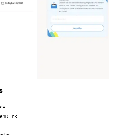
s
lay
enR link
erfer