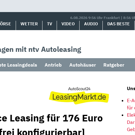
6.08.2026 9:56 Uhr Frankfurt | 8:56 U
BÖRSE
WETTER
TV
VIDEO
AUDIO
DAS BESTE
gen mit ntv Autoleasing
bte Leasingdeals
Antrieb
Autohäuser
Ratgeber
Uns
E-A
für
e Leasing für 176 Euro
Ele
Dar
frei konfigurierbar]
Geb