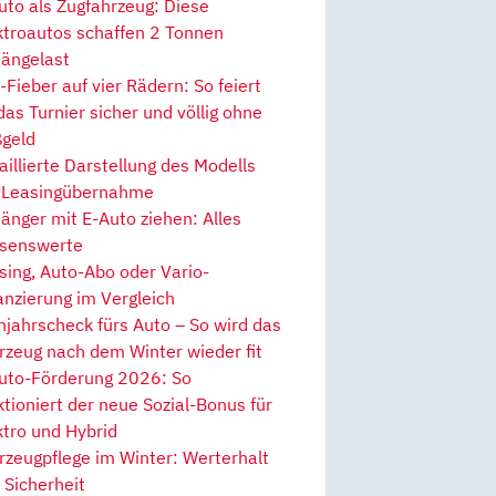
uto als Zugfahrzeug: Diese
ktroautos schaffen 2 Tonnen
ängelast
Fieber auf vier Rädern: So feiert
 das Turnier sicher und völlig ohne
geld
aillierte Darstellung des Modells
 Leasingübernahme
änger mit E-Auto ziehen: Alles
senswerte
sing, Auto-Abo oder Vario-
anzierung im Vergleich
hjahrscheck fürs Auto – So wird das
rzeug nach dem Winter wieder fit
uto-Förderung 2026: So
ktioniert der neue Sozial-Bonus für
ktro und Hybrid
rzeugpflege im Winter: Werterhalt
 Sicherheit