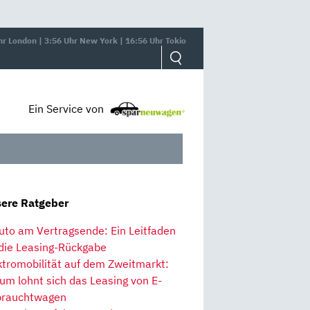
hr London | 3:56 Uhr New York | 16:56 Uhr Tokio
Ein Service von
ere Ratgeber
uto am Vertragsende: Ein Leitfaden
 die Leasing-Rückgabe
ktromobilität auf dem Zweitmarkt:
um lohnt sich das Leasing von E-
rauchtwagen