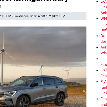
E-A
4
Ele
Anh
/100 km* • Emissionen: kombiniert: 107 g/km CO
*
2
WM-
ihr
Buß
Det
der
Anh
Wis
Lea
Fin
Frü
Fah
E-A
fun
Ele
Fah
und