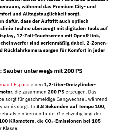
Innenraum, während das
Premium City- und
fort und Alltagstauglichkeit sorgt.
 dafür, dass der Auftritt auch optisch
slinie
Techno
überzeugt mit digitalen Tools auf
isplay
,
12-Zoll-Touchscreen mit OpenR link
,
Scheinwerfer
sind serienmäßig dabei.
2-Zonen-
nd
Rückfahrkamera
sorgen für Komfort in jeder
: Sauber unterwegs mit 200 PS
enault Espace
einen
1,2-Liter-Dreizylinder-
motor
, die zusammen
200 PS
erzeugen. Das
be sorgt für geschmeidige Gangwechsel, während
dynamik sorgt. In
8,8 Sekunden auf Tempo 100
,
mehr als ein Vernunftauto. Gleichzeitig liegt der
 100 Kilometern
, die
CO₂-Emissionen bei 105
r Klasse.