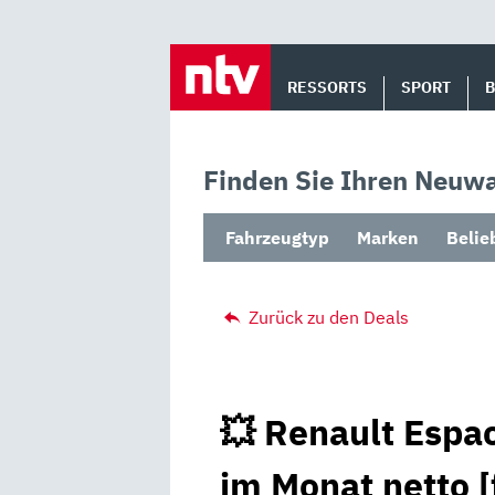
Skip
to
RESSORTS
SPORT
content
Finden Sie Ihren Neuwa
Fahrzeugtyp
Marken
Belie
Zurück zu den Deals
💥 Renault Espac
im Monat netto [