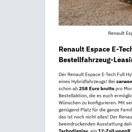
Renault Es
Renault Espace E-Tech
Bestellfahrzeug-Leasi
Der Renault Espace E-Tech Full H
eines Hybridfahrzeugs! Bei
carwo
schon ab
258 Euro brutto
pro Mona
Bestellaktion, die es euch ermögli
Wünschen zu konfigurieren. Mit s
genügend Platz für die ganze Fami
das ist noch nicht alles! Der Ren
beeindruckenden Ausstattung dahe
Tachodisplay
, ein
12-Zoll-openR 