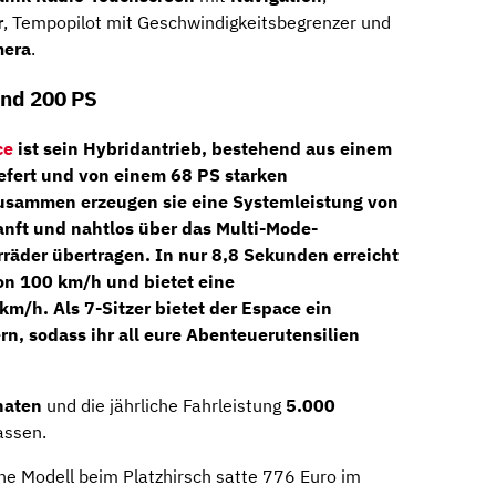
r
, Tempopilot mit Geschwindigkeitsbegrenzer und
mera
.
und 200 PS
ce
ist sein Hybridantrieb, bestehend aus einem
efert und von einem 68 PS starken
Zusammen erzeugen sie eine Systemleistung von
sanft und nahtlos über das Multi-Mode-
rräder übertragen. In nur 8,8 Sekunden erreicht
on 100 km/h und bietet eine
m/h. Als 7-Sitzer bietet der Espace ein
n, sodass ihr all eure Abenteuerutensilien
naten
und die jährliche Fahrleistung
5.000
assen.
che Modell beim Platzhirsch satte 776 Euro im