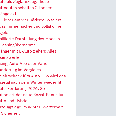
uto als Zugfahrzeug: Diese
ktroautos schaffen 2 Tonnen
ängelast
Fieber auf vier Rädern: So feiert
 das Turnier sicher und völlig ohne
geld
aillierte Darstellung des Modells
 Leasingübernahme
änger mit E-Auto ziehen: Alles
senswerte
sing, Auto-Abo oder Vario-
anzierung im Vergleich
hjahrscheck fürs Auto – So wird das
rzeug nach dem Winter wieder fit
uto-Förderung 2026: So
ktioniert der neue Sozial-Bonus für
ktro und Hybrid
rzeugpflege im Winter: Werterhalt
 Sicherheit