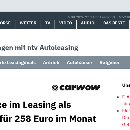
6.08.2026 7:52 Uhr Frankfurt | 6:52 U
BÖRSE
WETTER
TV
VIDEO
AUDIO
DAS BESTE
gen mit ntv Autoleasing
bte Leasingdeals
Antrieb
Autohäuser
Ratgeber
Uns
E-A
e im Leasing als
für
Ele
 für 258 Euro im Monat
Dar
Geb