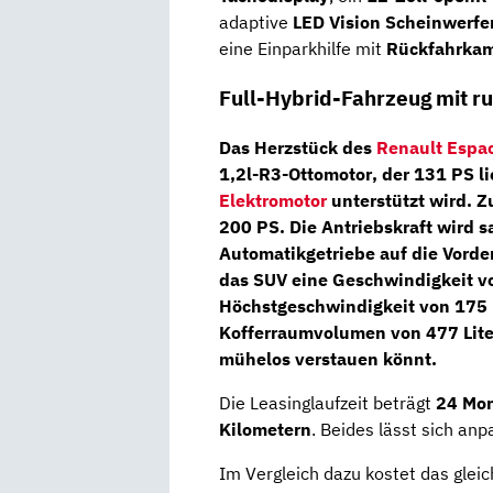
adaptive
LED Vision Scheinwerfe
eine Einparkhilfe mit
Rückfahrka
Full-Hybrid-Fahrzeug mit r
Das Herzstück des
Renault Espa
1,2l-R3-Ottomotor
, der
131 PS
li
Elektromotor
unterstützt wird. 
200 PS
. Die Antriebskraft wird 
Automatikgetriebe auf die Vorde
das SUV eine Geschwindigkeit v
Höchstgeschwindigkeit von 175 k
Kofferraumvolumen von 477 Liter
mühelos verstauen könnt.
Die Leasinglaufzeit beträgt
24 Mo
Kilometern
. Beides lässt sich anp
Im Vergleich dazu kostet das glei