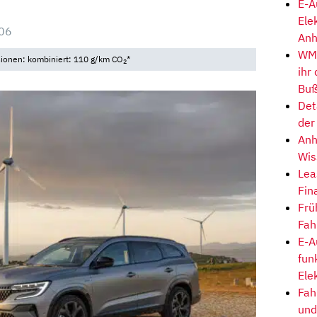
E-A
Ele
:06
Anh
WM-
sionen: kombiniert: 110 g/km CO
*
2
ihr
Buß
Det
der
Anh
Wis
Lea
Fin
Frü
Fah
E-A
fun
Ele
Fah
und