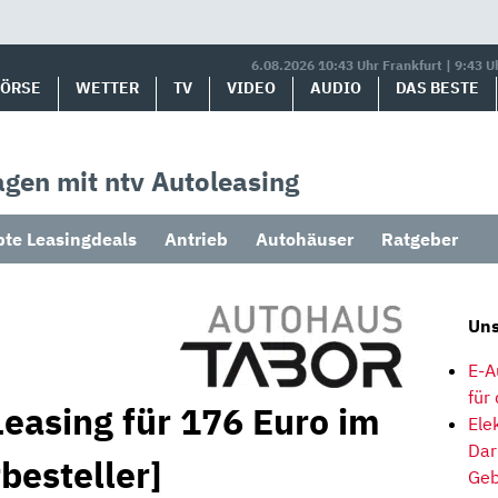
6.08.2026 10:43 Uhr Frankfurt | 9:43 U
BÖRSE
WETTER
TV
VIDEO
AUDIO
DAS BESTE
gen mit ntv Autoleasing
bte Leasingdeals
Antrieb
Autohäuser
Ratgeber
Uns
E-A
für
easing für 176 Euro im
Ele
Dar
besteller]
Geb