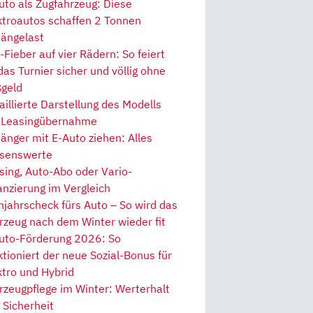
uto als Zugfahrzeug: Diese
ktroautos schaffen 2 Tonnen
ängelast
Fieber auf vier Rädern: So feiert
 das Turnier sicher und völlig ohne
geld
aillierte Darstellung des Modells
 Leasingübernahme
änger mit E-Auto ziehen: Alles
senswerte
sing, Auto-Abo oder Vario-
anzierung im Vergleich
hjahrscheck fürs Auto – So wird das
rzeug nach dem Winter wieder fit
uto-Förderung 2026: So
ktioniert der neue Sozial-Bonus für
ktro und Hybrid
rzeugpflege im Winter: Werterhalt
 Sicherheit