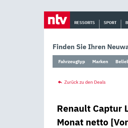
Skip
to
RESSORTS
SPORT
content
Finden Sie Ihren Neuwa
Fahrzeugtyp
Marken
Belie
Zurück zu den Deals
Renault Captur L
Monat netto [Vor