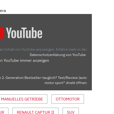
mera
den Inhalt von YouTube anzuzeigen.
Erfahre mehr in der
Datenschutzerklärung von YouTube
.
on YouTube immer anzeigen
e 2. Generation Bestseller-tauglich? Test/Review |auto
motor sport“ direkt öffnen
MANUELLES GETRIEBE
OTTOMOTOR
UR
RENAULT CAPTUR II
SUV