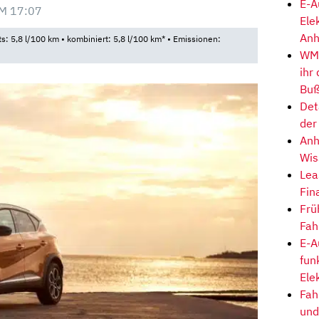
E-A
M 17:07
Ele
Anh
ts: 5,8 l/100 km • kombiniert: 5,8 l/100 km* • Emissionen:
WM-
ihr
Buß
Det
der
Anh
Wis
Lea
Fin
Frü
Fah
E-A
fun
Ele
Fah
und