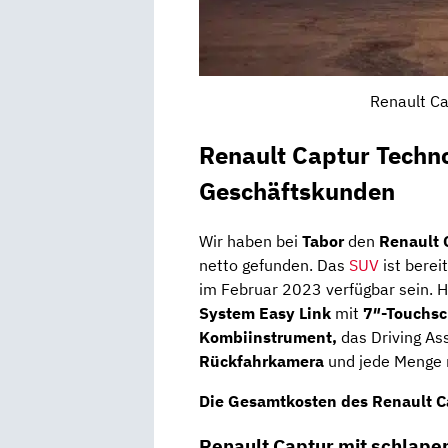
Renault Ca
Renault Captur Techno
Geschäftskunden
Wir haben bei
Tabor
den
Renault 
netto gefunden. Das
SUV
ist berei
im Februar 2023 verfügbar sein. H
System Easy Link
mit
7″-Touchsc
Kombiinstrument,
das Driving Ass
Rückfahrkamera
und jede Menge 
Die
Gesamtkosten
des Renault C
Renault Captur mit schlape