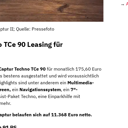
→
ptur II; Quelle: Pressefoto
 TCe 90 Leasing für
Captur Techno TCe 90
für monatlich 175,60 Euro
ts bestens ausgestattet und wird voraussichtlich
ighlights sind unter anderem ein
Multimedia-
reen,
ein
Navigationssystem
, ein
7″-
ist-Paket Techno, eine Einparkhilfe mit
mehr.
aptur belaufen sich auf
11.368 Euro
netto.
n 91 PS