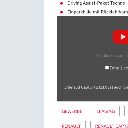
Driving Assist-Paket Techno
Einparkhilfe mit Rückfahrka
„RENAULT
CAPTUR
(2021):
IST
AUCH
DIE
Hier klicken, um 
2.
GENERATION
Inhalt v
BESTSELLER-
TAUGLICH?
TEST/REVIEW
„Renault Captur (2021): Ist auch di
|AUTO
MOTOR
SPORT“
GEWERBE
LEASING
VON
YOUTUBE
RENAULT
RENAULT CAPT