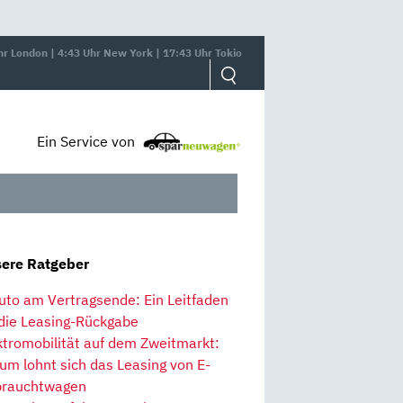
hr London | 4:43 Uhr New York | 17:43 Uhr Tokio
Ein Service von
ere Ratgeber
uto am Vertragsende: Ein Leitfaden
 die Leasing-Rückgabe
ktromobilität auf dem Zweitmarkt:
um lohnt sich das Leasing von E-
rauchtwagen