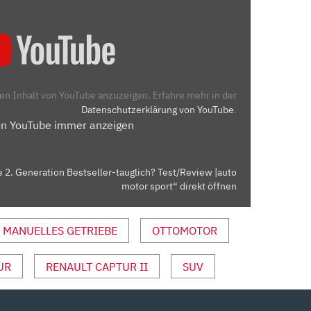
den Inhalt von YouTube anzuzeigen.
Erfahre mehr in der
Datenschutzerklärung von YouTube
.
on YouTube immer anzeigen
e 2. Generation Bestseller-tauglich? Test/Review |auto
motor sport“ direkt öffnen
MANUELLES GETRIEBE
OTTOMOTOR
UR
RENAULT CAPTUR II
SUV