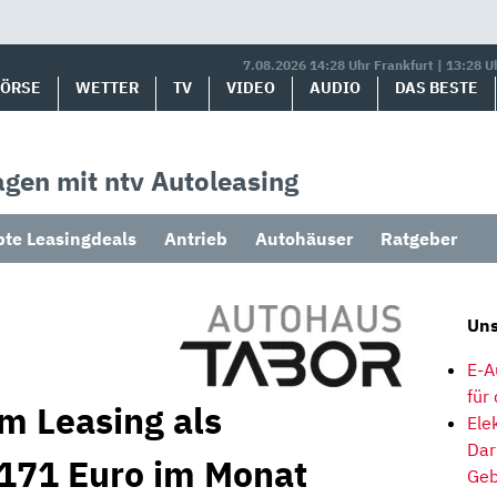
7.08.2026 14:28 Uhr Frankfurt | 13:28 U
BÖRSE
WETTER
TV
VIDEO
AUDIO
DAS BESTE
gen mit ntv Autoleasing
bte Leasingdeals
Antrieb
Autohäuser
Ratgeber
Uns
E-A
für
m Leasing als
Ele
Dar
 171 Euro im Monat
Geb