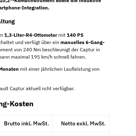
e 10,2″-Kombiinstrument
sowie die induktive
rtphone-Integration.
ltung
em
1,3-Liter-R4-Ottomotor
mit
140 PS
haltet und verfügt über ein
manuelles 6-Gang-
oment von 240 Nm beschleunigt der Captur in
kann maximal 195 km/h schnell fahren.
Monaten
mit einer jährlichen Laufleistung von
ault Captur aktuell ncht verfügbar.
ing-Kosten
Brutto inkl. MwSt.
Netto exkl. MwSt.