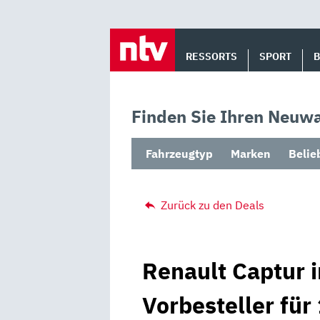
Skip
to
RESSORTS
SPORT
content
Finden Sie Ihren Neuwa
Fahrzeugtyp
Marken
Belie
Zurück zu den Deals
Renault Captur i
Vorbesteller für