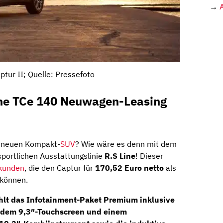
→
ptur II; Quelle: Pressefoto
ine TCe 140 Neuwagen-Leasing
m neuen Kompakt-
SUV
? Wie wäre es denn mit dem
portlichen Ausstattungslinie
R.S Line
! Dieser
kunden
, die den Captur für
170,52 Euro
netto
als
 können.
hlt das
Infotainment-Paket Premium
inklusive
t dem
9,3″-Touchscreen
und einem