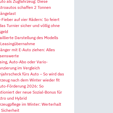
uto als Zugfahrzeug: Diese
ktroautos schaffen 2 Tonnen
ängelast
Fieber auf vier Rädern: So feiert
 das Turnier sicher und völlig ohne
geld
aillierte Darstellung des Modells
 Leasingübernahme
änger mit E-Auto ziehen: Alles
senswerte
sing, Auto-Abo oder Vario-
anzierung im Vergleich
hjahrscheck fürs Auto – So wird das
rzeug nach dem Winter wieder fit
uto-Förderung 2026: So
ktioniert der neue Sozial-Bonus für
ktro und Hybrid
rzeugpflege im Winter: Werterhalt
 Sicherheit