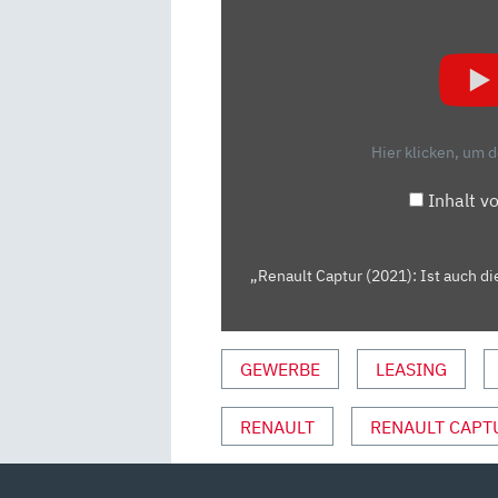
„RENAULT
CAPTUR
(2021):
IST
AUCH
DIE
Hier klicken, um 
2.
GENERATION
Inhalt v
BESTSELLER-
TAUGLICH?
TEST/REVIEW
„Renault Captur (2021): Ist auch di
|AUTO
MOTOR
SPORT“
GEWERBE
LEASING
VON
YOUTUBE
RENAULT
RENAULT CAPT
ANZEIGEN