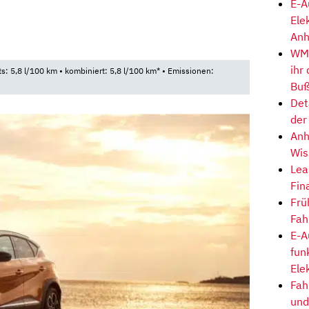
E-A
Ele
Anh
3
WM-
ihr
ts: 5,8 l/100 km • kombiniert: 5,8 l/100 km* • Emissionen:
Buß
Det
der
Anh
Wis
Lea
Fin
Frü
Fah
E-A
fun
Ele
Fah
und