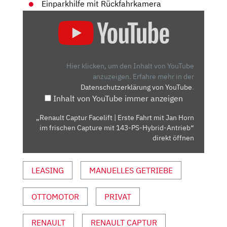
Einparkhilfe mit Rückfahrkamera
„RENAULT
CAPTUR
FACELIFT
|
ERSTE
Hier klicken, um den Inhalt von YouTube
FAHRT
anzuzeigen.
Erfahre mehr in der
Datenschutzerklärung von YouTube
.
MIT
Inhalt von YouTube immer anzeigen
JAN
HORN
„Renault Captur Facelift | Erste Fahrt mit Jan Horn
IM
im frischen Capture mit 143-PS-Hybrid-Antrieb“
FRISCHEN
direkt öffnen
CAPTURE
MIT
LEASING
MANUELLES GETRIEBE
143-
PS-
OTTOMOTOR
PRIVAT
HYBRID-
ANTRIEB“
VON
RENAULT
RENAULT CAPTUR