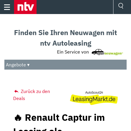
Skip
to
content
Ressorts
Sport
Finden Sie Ihren Neuwagen mit
Börse
Wetter
ntv Autoleasing
TV
Ein Service von
Video
Audio
Angebote ▾
Das Beste
Zurück zu den
Deals
🔥 Renault Captur im