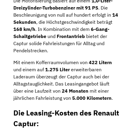
Die Motorisierung basiert auf einem
1,0-Liter-
Dreizylinder-Turbobenziner mit 91 PS
. Die
Beschleunigung von null auf hundert erfolgt in
14
Sekunden
, die Höchstgeschwindigkeit beträgt
168 km/h
. In Kombination mit dem
6-Gang-
Schaltgetriebe
und
Frontantrieb
bietet der
Captur solide Fahrleistungen für Alltag und
Pendelstrecken.
Mit einem Kofferraumvolumen von
422 Litern
und einem auf
1.275 Liter
erweiterbaren
Laderaum überzeugt der Captur auch bei der
Alltagstauglichkeit. Das Leasingangebot läuft
über eine Laufzeit von
24 Monaten
mit einer
jährlichen Fahrleistung von
5.000 Kilometern
.
Die Leasing-Kosten des Renault
Captur: