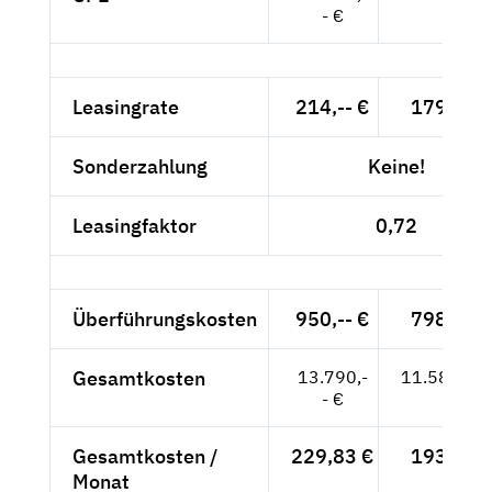
- €
Leasingrate
214,-- €
179,83 
Sonderzahlung
Keine!
Leasingfaktor
0,72
Überführungskosten
950,-- €
798,32 
Gesamtkosten
13.790,-
11.588,24
- €
Gesamtkosten /
229,83 €
193,14 
Monat