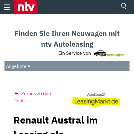
Skip
to
content
Ressorts
Sport
Finden Sie Ihren Neuwagen mit
Börse
Wetter
ntv Autoleasing
TV
Ein Service von
Video
Audio
Angebote ▾
Das Beste
Zurück zu den
Deals
Renault Austral im