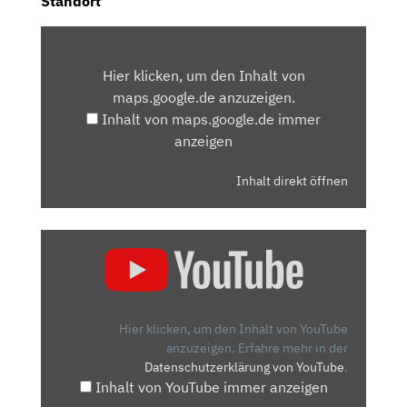
Standort
INHALT
VON
Hier klicken, um den Inhalt von
MAPS.GOOGLE.DE
maps.google.de anzuzeigen.
ANZEIGEN
Inhalt von maps.google.de immer
anzeigen
Inhalt direkt öffnen
„RENAULT
AUSTRAL
(2022):
AUS
KADJAR
Hier klicken, um den Inhalt von YouTube
WIRD
anzuzeigen.
Erfahre mehr in der
Datenschutzerklärung von YouTube
.
AUSTRAL
Inhalt von YouTube immer anzeigen
|