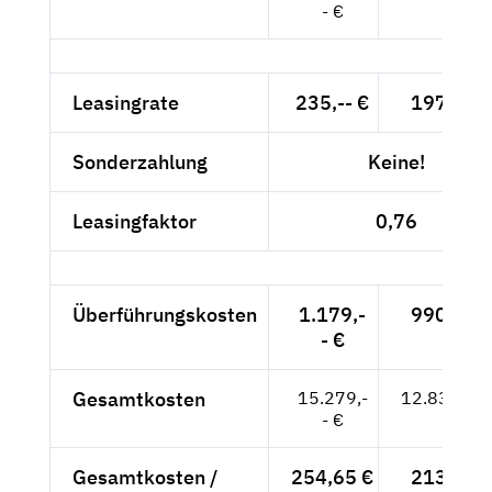
- €
Leasingrate
235,-- €
197,48 
Sonderzahlung
Keine!
Leasingfaktor
0,76
Überführungskosten
1.179,-
990,76 
- €
Gesamtkosten
15.279,-
12.839,50
- €
Gesamtkosten /
254,65 €
213,99 