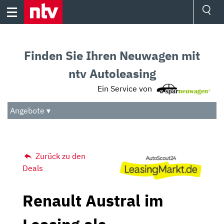
Skip
to
content
Ressorts
Sport
Finden Sie Ihren Neuwagen mit
Börse
Wetter
ntv Autoleasing
TV
Ein Service von
Video
Audio
Angebote ▾
Das Beste
Zurück zu den
Deals
Renault Austral im