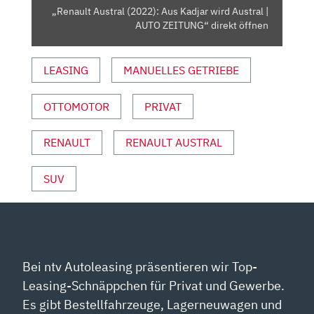
AUTO
„Renault Austral (2022): Aus Kadjar wird Austral |
ZEITUNG“
AUTO ZEITUNG“ direkt öffnen
VON
YOUTUBE
LEASING
MANUELLES GETRIEBE
ANZEIGEN
OTTOMOTOR
PRIVAT
RENAULT
RENAULT AUSTRAL
SUV
Bei ntv Autoleasing präsentieren wir Top-
Leasing-Schnäppchen für Privat und Gewerbe.
Es gibt Bestellfahrzeuge, Lagerneuwagen und