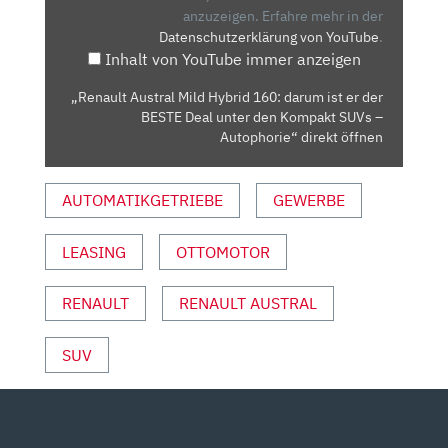
DARUM
anzuzeigen.
Erfahre mehr in der
Datenschutzerklärung von YouTube
.
IST
Inhalt von YouTube immer anzeigen
ER
DER
„Renault Austral Mild Hybrid 160: darum ist er der
BESTE
BESTE Deal unter den Kompakt SUVs –
DEAL
Autophorie“ direkt öffnen
UNTER
DEN
AUTOMATIKGETRIEBE
GEWERBE
KOMPAKT
SUVS
LEASING
OTTOMOTOR
–
AUTOPHORIE“
VON
RENAULT
RENAULT AUSTRAL
YOUTUBE
ANZEIGEN
SUV