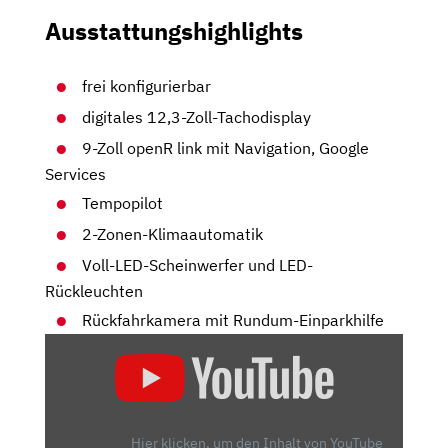
Ausstattungshighlights
frei konfigurierbar
digitales 12,3-Zoll-Tachodisplay
9-Zoll openR link mit Navigation, Google
Services
Tempopilot
2-Zonen-Klimaautomatik
Voll-LED-Scheinwerfer und LED-
Rückleuchten
Rückfahrkamera mit Rundum-Einparkhilfe
„RENAULT
AUSTRAL
MILD
HYBRID
160:
Hier klicken, um den Inhalt von YouTube