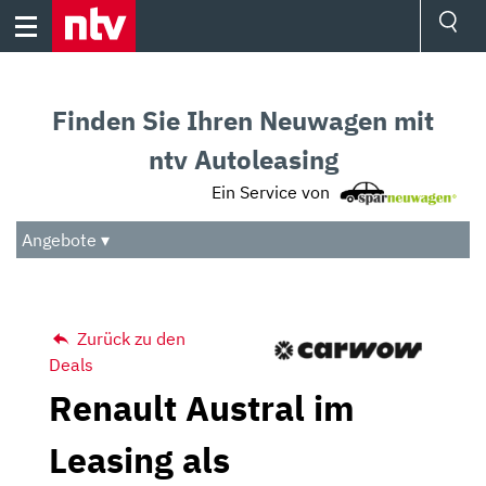
Skip
to
content
Ressorts
Sport
Finden Sie Ihren Neuwagen mit
Börse
Wetter
ntv Autoleasing
TV
Ein Service von
Video
Audio
Angebote ▾
Das Beste
Zurück zu den
Deals
Renault Austral im
Leasing als