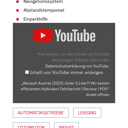
Navigationssystem
Abstandstempomat
Einparkhilfe
„RENAULT
AUSTRAL
(2023)
UNTER
5
Hier klicken, um den Inhalt von YouTube
LITER?!
anzuzeigen.
Erfahre mehr in der
Datenschutzerklärung von YouTube
.
WIR
Inhalt von YouTube immer anzeigen
TESTEN
EFFIZIENTEN
„Renault Austral (2023) Unter 5 Liter?! Wir testen
HYBRIDEN!
effizienten Hybriden! Fahrbericht | Review | POV“
FAHRBERICHT
direkt öffnen
|
REVIEW
AUTOMATIKGETRIEBE
LEASING
|
POV“
OTTOMOTOR
PRIVAT