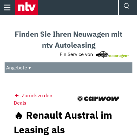
Skip
to
content
Ressorts
Sport
Finden Sie Ihren Neuwagen mit
Börse
Wetter
ntv Autoleasing
TV
Ein Service von
Video
Audio
Angebote ▾
Das Beste
Zurück zu den
Deals
🔥 Renault Austral im
Leasing als