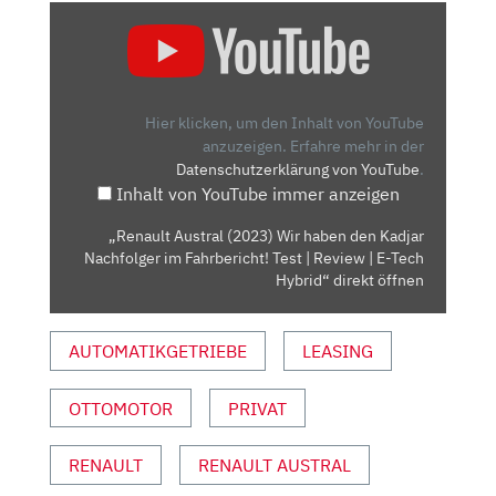
„RENAULT
AUSTRAL
(2023)
WIR
HABEN
Hier klicken, um den Inhalt von YouTube
DEN
anzuzeigen.
Erfahre mehr in der
Datenschutzerklärung von YouTube
.
KADJAR
Inhalt von YouTube immer anzeigen
NACHFOLGER
IM
„Renault Austral (2023) Wir haben den Kadjar
FAHRBERICHT!
Nachfolger im Fahrbericht! Test | Review | E-Tech
TEST
Hybrid“ direkt öffnen
|
REVIEW
AUTOMATIKGETRIEBE
LEASING
|
E-
OTTOMOTOR
PRIVAT
TECH
HYBRID“
VON
RENAULT
RENAULT AUSTRAL
YOUTUBE