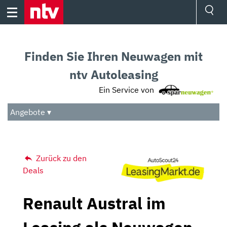
Skip
to
content
Ressorts
Sport
Finden Sie Ihren Neuwagen mit
Börse
Wetter
ntv Autoleasing
TV
Ein Service von
Video
Audio
Angebote ▾
Das Beste
Zurück zu den
Deals
Renault Austral im