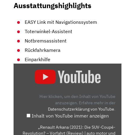
Ausstattungshighlights
EASY Link mit Navigationssystem
Toterwinkel-Assistent
Notbremsassistent
Rückfahrkamera
Einparkhilfe
„RENAULT
ARKANA
(2021):
DIE
SUV-
Hier klicken, um den Inhalt von YouTube
COUPÉ-
anzuzeigen.
Erfahre mehr in der
Datenschutzerklärung von YouTube
.
REVOLUTION?
Inhalt von YouTube immer anzeigen
–
VORFAHRT
„Renault Arkana (2021): Die SUV-Coupé-
(REVIEW)
Revolution? – Vorfahrt (Review) | auto motor und