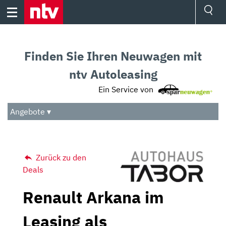
Skip
to
content
Ressorts
Sport
Finden Sie Ihren Neuwagen mit
Börse
Wetter
ntv Autoleasing
TV
Ein Service von
Video
Audio
Angebote ▾
Das Beste
Zurück zu den
Deals
Renault Arkana im
Leasing als