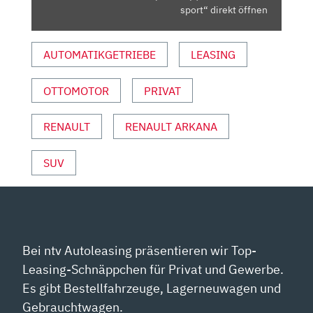
|
sport“ direkt öffnen
AUTO
MOTOR
AUTOMATIKGETRIEBE
LEASING
UND
SPORT“
OTTOMOTOR
PRIVAT
VON
YOUTUBE
ANZEIGEN
RENAULT
RENAULT ARKANA
SUV
Bei ntv Autoleasing präsentieren wir Top-
Leasing-Schnäppchen für Privat und Gewerbe.
Es gibt Bestellfahrzeuge, Lagerneuwagen und
Gebrauchtwagen.