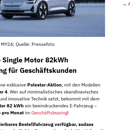
→
 MY24; Quelle: Pressefoto
e Single Motor 82kWh
ing für Geschäftskunden
eine exklusive
Polestar-Aktion
, mit den Modellen
ar 4
. Wer auf minimalistisches skandinavisches
 und innovative Technik setzt, bekommt mit dem
otor 82 kWh
ein beeindruckendes E-Fahrzeug –
o pro Monat
im
Geschäftsleasing
!
rierbares Bestellfahrzeug
verfügbar, sodass