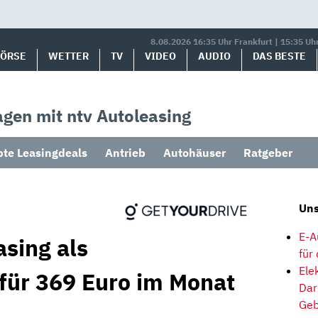
8.08.2026 16:35 Uhr Frankfurt | 15:35 Uh
BÖRSE
WETTER
TV
VIDEO
AUDIO
DAS BESTE
gen mit ntv Autoleasing
bte Leasingdeals
Antrieb
Autohäuser
Ratgeber
Uns
E-A
asing als
für
Ele
 für 369 Euro im Monat
Dar
Geb