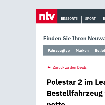
Skip
to
RESSORTS
SPORT
content
Finden Sie Ihren Neuwa
Fahrzeugtyp
Marken
Belie
Zurück zu den Deals
Polestar 2 im Le
Bestellfahrzeug
netto