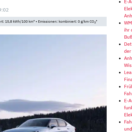
E-A
Ele
9:02
Anh
t: 15,8 kWh/100 km* • Emissionen: kombiniert: 0 g/km CO
*
WM-
2
ihr
Buß
Det
der
Anh
Wis
Lea
Fin
Frü
Fah
E-A
fun
Ele
Fah
und