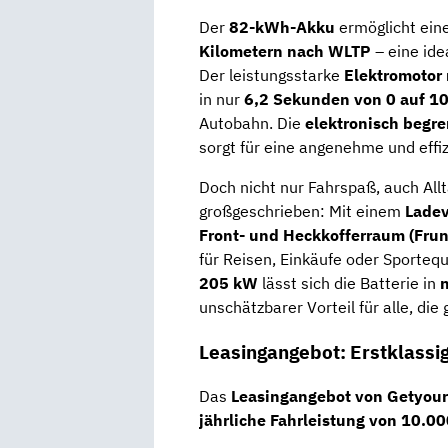
Der
82-kWh-Akku
ermöglicht ein
Kilometern nach WLTP
– eine ide
Der leistungsstarke
Elektromotor
in nur
6,2 Sekunden von 0 auf 1
Autobahn. Die
elektronisch begr
sorgt für eine angenehme und effiz
Doch nicht nur Fahrspaß, auch Allt
großgeschrieben: Mit einem
Ladev
Front- und Heckkofferraum (Frun
für Reisen, Einkäufe oder Sporte
205 kW
lässt sich die Batterie in
unschätzbarer Vorteil für alle, die
Leasingangebot: Erstklassi
Das
Leasingangebot von Getyour
jährliche Fahrleistung von 10.0