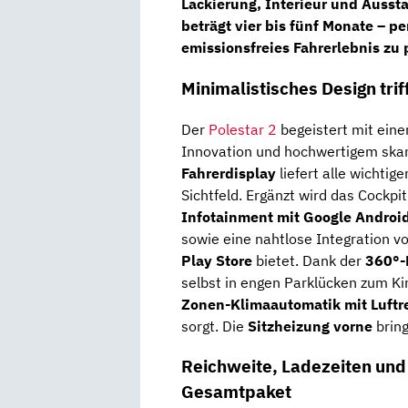
Lackierung, Interieur und Aussta
beträgt vier bis fünf Monate
– pe
emissionsfreies Fahrerlebnis zu 
Minimalistisches Design tri
Der
Polestar 2
begeistert mit ein
Innovation und hochwertigem ska
Fahrerdisplay
liefert alle wichtig
Sichtfeld. Ergänzt wird das Cockpi
Infotainment mit Google Androi
sowie eine nahtlose Integration v
Play Store
bietet. Dank der
360°-
selbst in engen Parklücken zum Ki
Zonen-Klimaautomatik mit Luftr
sorgt. Die
Sitzheizung vorne
bring
Reichweite, Ladezeiten und 
Gesamtpaket