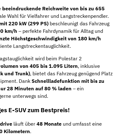
e
beeindruckende Reichweite von bis zu 655
ale Wahl für Vielfahrer und Langstreckenpendler.
 mit 220 kW (299 PS)
beschleunigt das Fahrzeug
00 km/h
– perfekte Fahrdynamik für Alltag und
enzte Höchstgeschwindigkeit von 180 km/h
iente Langstreckentauglichkeit.
agstauglichkeit wird beim Polestar 2
olumen von 405 bis 1.095 Litern
, inklusive
k und Trunk)
, bietet das Fahrzeug genügend Platz
quipment. Dank
Schnellladefunktion mit bis zu
nur 28 Minuten auf 80 % laden
– ein
 gerne unterwegs sind.
ges E-SUV zum Bestpreis!
drive
läuft über
48 Monate
und umfasst eine
00 Kilometern
.