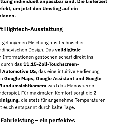
ttung individuell anpassbar sind. Die
Lieferzeit
rfekt, um jetzt den Umstieg auf ein
planen.
fft Hightech-Ausstattung
er gelungenen Mischung aus technischer
ndinavischen Design. Das
volldigitale
en Informationen gestochen scharf direkt ins
t durch das
11,15-Zoll-Touchscreen-
d Automotive OS
, das eine intuitive Bedienung
on
Google Maps, Google Assistant und Google
Rundumsichtkamera
wird das Manövrieren
nderspiel. Für maximalen Komfort sorgt die
2-
einigung
, die stets für angenehme Temperaturen
t euch entspannt durch kalte Tage.
Fahrleistung – ein perfektes