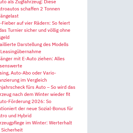
uto als Zugfahrzeug: Diese
ktroautos schaffen 2 Tonnen
ängelast
Fieber auf vier Rädern: So feiert
 das Turnier sicher und völlig ohne
geld
aillierte Darstellung des Modells
 Leasingübernahme
änger mit E-Auto ziehen: Alles
senswerte
sing, Auto-Abo oder Vario-
anzierung im Vergleich
hjahrscheck fürs Auto – So wird das
rzeug nach dem Winter wieder fit
uto-Förderung 2026: So
ktioniert der neue Sozial-Bonus für
ktro und Hybrid
rzeugpflege im Winter: Werterhalt
 Sicherheit