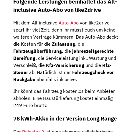
Folgende Leistungen beinhaltet das All-
inclusive Auto-Abo von like2drive
Mit dem All-inclusive
Auto-Abo
von like2drive
spart ihr viel Zeit, denn ihr müsst euch um keine
weiteren Verträge kümmern. Das Auto-Abo deckt
die Kosten für die
Zulassung,
die
Fahrzeugüberführung,
die
jahreszeitgerechte
Bereifung,
die Serviceleistung inkl. Wartung und
Verschleiß, die
Kfz-Versicherung
und die
Kfz-
Steuer
ab. Natürlich ist der
Fahrzeugcheck
vor
Rückgabe
ebenfalls inklusive.
Ihr könnt das Fahrzeug kostenlos beim Anbieter
abholen. Eine Haustürlieferung kostet einmalig
249 Euro brutto.
78 kWh-Akku in der Version Long Range
Der
Polestar 2
ist eine elegante vollelektrische