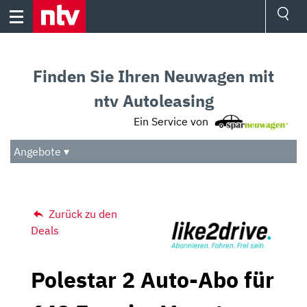
Skip
to
content
Ressorts
Sport
Finden Sie Ihren Neuwagen mit
Börse
Wetter
ntv Autoleasing
TV
Ein Service von
Video
Audio
Angebote ▾
Das Beste
Zurück zu den
Deals
Polestar 2 Auto-Abo für