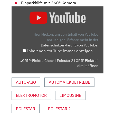
Einparkhilfe mit 360° Kamera
„GRIP-
ELEKTRO
CHECK
|
POLESTAR
Hier klicken, um den Inhalt von YouTube
2
anzuzeigen.
Erfahre mehr in der
Datenschutzerklärung von YouTube
.
|
Inhalt von YouTube immer anzeigen
GRIP
ELEKTRO“
„GRIP-Elektro Check | Polestar 2 | GRIP Elektro“
VON
direkt öffnen
YOUTUBE
ANZEIGEN
AUTO-ABO
AUTOMATIKGETRIEBE
ELEKTROMOTOR
LIMOUSINE
POLESTAR
POLESTAR 2