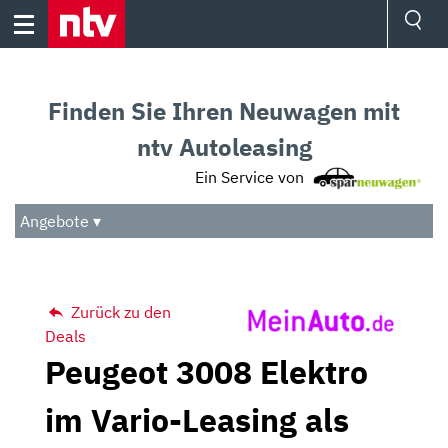
Skip
to
content
Ressorts
Sport
Finden Sie Ihren Neuwagen mit
Börse
Wetter
ntv Autoleasing
TV
Ein Service von
Video
Audio
Angebote ▾
Das Beste
Zurück zu den
Deals
Peugeot 3008 Elektro
im Vario-Leasing als