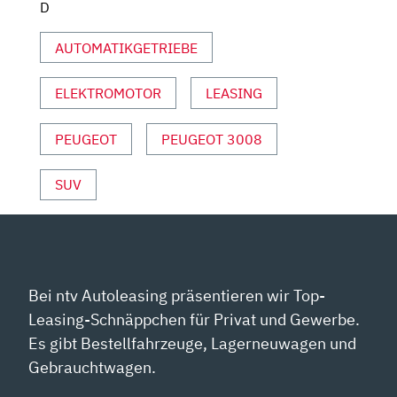
D
|
REVIEW
AUTOMATIKGETRIEBE
|
NIGHT
ELEKTROMOTOR
LEASING
DRIVE“
VON
YOUTUBE
PEUGEOT
PEUGEOT 3008
ANZEIGEN
SUV
Bei ntv Autoleasing präsentieren wir Top-
Leasing-Schnäppchen für Privat und Gewerbe.
Es gibt Bestellfahrzeuge, Lagerneuwagen und
Gebrauchtwagen.