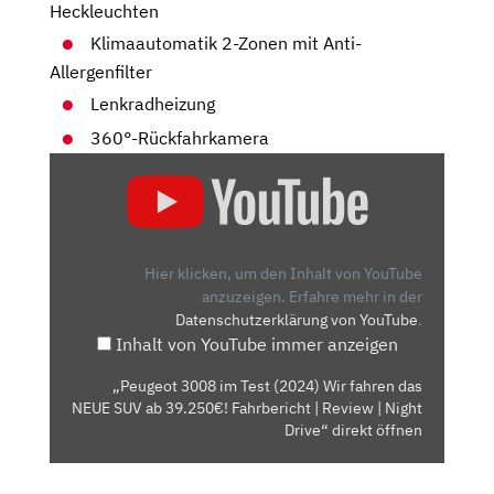
Heckleuchten
Klimaautomatik 2-Zonen mit Anti-
Allergenfilter
Lenkradheizung
360°-Rückfahrkamera
„PEUGEOT
3008
IM
TEST
(2024)
Hier klicken, um den Inhalt von YouTube
WIR
anzuzeigen.
Erfahre mehr in der
Datenschutzerklärung von YouTube
.
FAHREN
Inhalt von YouTube immer anzeigen
DAS
NEUE
„Peugeot 3008 im Test (2024) Wir fahren das
SUV
NEUE SUV ab 39.250€! Fahrbericht | Review | Night
AB
Drive“ direkt öffnen
39.250€!
FAHRBERICHT