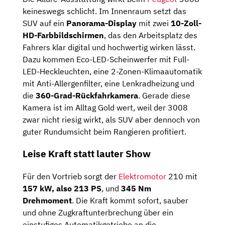
keineswegs schlicht. Im Innenraum setzt das
SUV auf ein
Panorama-Display
mit zwei
10-Zoll-
HD-Farbbildschirmen
, das den Arbeitsplatz des
Fahrers klar digital und hochwertig wirken lässt.
Dazu kommen Eco-LED-Scheinwerfer mit Full-
LED-Heckleuchten, eine 2-Zonen-Klimaautomatik
mit Anti-Allergenfilter, eine Lenkradheizung und
die
360-Grad-Rückfahrkamera
. Gerade diese
Kamera ist im Alltag Gold wert, weil der 3008
zwar nicht riesig wirkt, als SUV aber dennoch von
guter Rundumsicht beim Rangieren profitiert.
Leise Kraft statt lauter Show
Für den Vortrieb sorgt der
Elektromotor
210 mit
157 kW, also 213 PS
, und
345 Nm
Drehmoment
. Die Kraft kommt sofort, sauber
und ohne Zugkraftunterbrechung über ein
einstufiges Automatikgetriebe an die