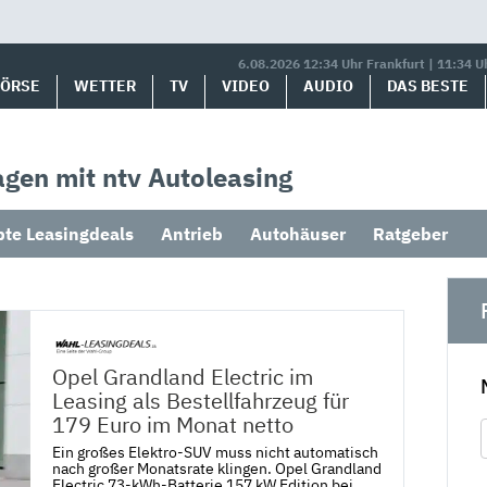
6.08.2026 12:34 Uhr Frankfurt | 11:34 U
BÖRSE
WETTER
TV
VIDEO
AUDIO
DAS BESTE
gen mit ntv Autoleasing
bte Leasingdeals
Antrieb
Autohäuser
Ratgeber
Opel Grandland Electric im
Leasing als Bestellfahrzeug für
179 Euro im Monat netto
Ein großes Elektro-SUV muss nicht automatisch
nach großer Monatsrate klingen. Opel Grandland
Electric 73-kWh-Batterie 157 kW Edition bei