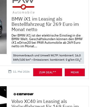
BMW iX1 im Leasing als
Bestellfahrzeug für 269 Euro im
Monat netto
Der BMW iX1 ist der elektrische Einstieg in die
BMW-Welt. Geschäftskunden können den BMW
iX1 eDrive20 bei PAW Automobile ab 269 Euro
netto im Monat...
Stromverbrauch und Umwelt WLTP: kombiniert: 16,0
kWh/100 km* • Emissionen: kombiniert: 0 g/km CO
*
2
11. Mai 2026
**
ZUM DEAL
MEHR
Volvo XC40 im Leasing als
Vorlauffahrzeug für 169 Euro im