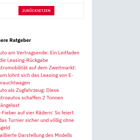
ZURÜCKSETZEN
ere Ratgeber
uto am Vertragsende: Ein Leitfaden
 die Leasing-Rückgabe
ktromobilität auf dem Zweitmarkt:
um lohnt sich das Leasing von E-
rauchtwagen
uto als Zugfahrzeug: Diese
ktroautos schaffen 2 Tonnen
ängelast
Fieber auf vier Rädern: So feiert
 das Turnier sicher und völlig ohne
geld
aillierte Darstellung des Modells