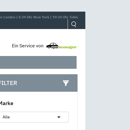
hr London | 6:34 Uhr New York | 19:34 Uhr Tokio
Ein Service von
FILTER
Marke