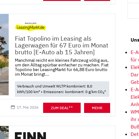
Fiat Topolino im Leasing als
Uns
Lagerwagen für 67 Euro im Monat
brutto [E-Auto ab 15 Jahren]
E-A
für
Manchmal reicht ein kleines Fahrzeug völlig aus,
um den Alltag spürbar einfacher zu machen. Fiat
Ele
Topolino bei LeasingMarkt für 66,88 Euro brutto
im Monat bringt...
Dar
Geb
Verbrauch und Umwelt WLTP:kombiniert: 8,0
E-A
kWh/100 km* • Emissionen: kombiniert: 0 g/km CO
*
2
Ele
Anh
17. Mai 2026
**
ZUM DEAL
MEHR
WM-
ihr
Buß
Det