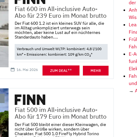
der
Fiat 600 im All-inclusive Auto-
Anh
Abo für 239 Euro im Monat brutto
Wis
Der Fiat 600 1.2 ist ein kleines SUV für alle, die
Lea
im Alltag unkompliziert unterwegs sein
Fin
möchten, aber keine Lust auf ein nüchternes
Standardauto haben....
Frü
Fah
Verbrauch und Umwelt WLTP: kombiniert: 4,8 l/100
E-A
km* • Emissionen: kombiniert: 109 g/km CO
*
2
fun
Ele
16. Mai 2026
**
ZUM DEAL
MEHR
Fah
und
→
Fiat 500 im All-inclusive Auto-
Abo für 179 Euro im Monat brutto
Der Fiat 500 bleibt einer dieser Kleinwagen, die
nicht über Größe wirken, sondern über
Charakter. Fiat 500 1.0 FireFly Hybrid Torino