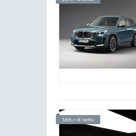
169,-- € netto