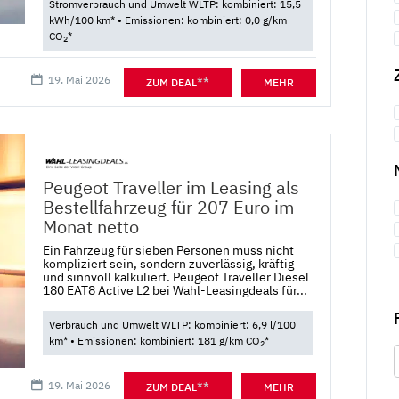
Stromverbrauch und Umwelt WLTP: kombiniert: 15,5
kWh/100 km* • Emissionen: kombiniert: 0,0 g/km
CO
*
2
19. Mai 2026
**
ZUM DEAL
MEHR
Peugeot Traveller im Leasing als
Bestellfahrzeug für 207 Euro im
Monat netto
Ein Fahrzeug für sieben Personen muss nicht
kompliziert sein, sondern zuverlässig, kräftig
und sinnvoll kalkuliert. Peugeot Traveller Diesel
180 EAT8 Active L2 bei Wahl-Leasingdeals für...
Verbrauch und Umwelt WLTP: kombiniert: 6,9 l/100
km* • Emissionen: kombiniert: 181 g/km CO
*
2
19. Mai 2026
**
ZUM DEAL
MEHR