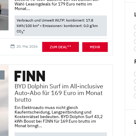
Wahl-Leasingdeals für 179 Euro netto im
Monat...
Verbrauch und Umwelt WLTP: kombiniert: 17,8
kWh/100 km* • Emissionen: kombiniert: 0,0 g/km
CO
*
2
20. Mai 2026
**
ZUM DEAL
MEHR
BYD Dolphin Surf im All-inclusive
Auto-Abo für 169 Euro im Monat
brutto
Ein Elektroauto muss nicht gleich
Kaufentscheidung, Langzeitbindung und
Kostenrätsel bedeuten. BYD Dolphin Surf 43,2
kWh Boost bei FINN für 169 Euro brutto im
Monat bringt...