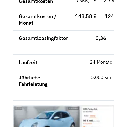
Gesamtkosten
3.566,-- €
2.996,64 €
Gesamtkosten /
148,58 €
124,86 €
Monat
Gesamtleasingfaktor
0,36
Laufzeit
24 Monate
Jährliche
5.000 km
Fahrleistung