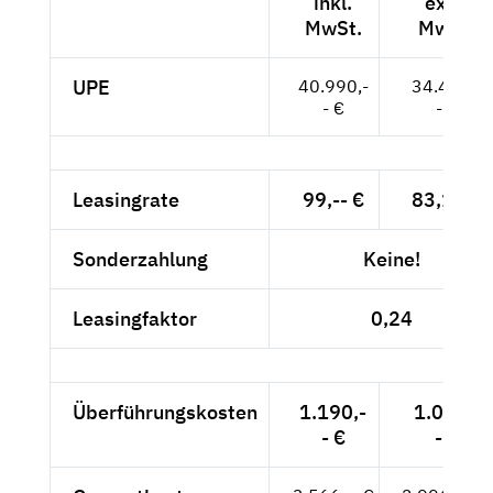
inkl.
exkl.
MwSt.
MwSt.
UPE
40.990,-
34.445,-
- €
- €
Leasingrate
99,-- €
83,19 €
Sonderzahlung
Keine!
Leasingfaktor
0,24
Überführungskosten
1.190,-
1.000,-
- €
- €