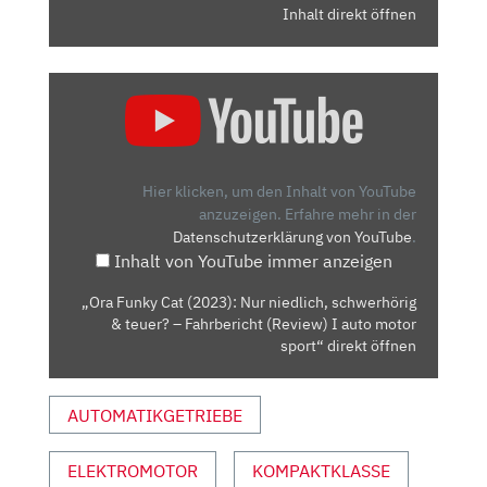
Inhalt direkt öffnen
„ORA
FUNKY
CAT
(2023):
NUR
Hier klicken, um den Inhalt von YouTube
NIEDLICH,
anzuzeigen.
Erfahre mehr in der
Datenschutzerklärung von YouTube
.
SCHWERHÖRIG
Inhalt von YouTube immer anzeigen
&
TEUER?
„Ora Funky Cat (2023): Nur niedlich, schwerhörig
–
& teuer? – Fahrbericht (Review) I auto motor
FAHRBERICHT
sport“ direkt öffnen
(REVIEW)
I
AUTOMATIKGETRIEBE
AUTO
MOTOR
ELEKTROMOTOR
KOMPAKTKLASSE
SPORT“