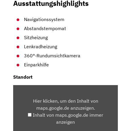
Ausstattungshighlights
Navigationssystem
Abstandstempomat
Sitzheizung
Lenkradheizung
360°-Rundumsichtkamera
Einparkhilfe
Standort
INHALT
VON
Hier klicken, um den Inhalt von
MAPS.GOOGLE.DE
maps.google.de anzuzeigen.
ANZEIGEN
Inhalt von maps.google.de immer
anzeigen