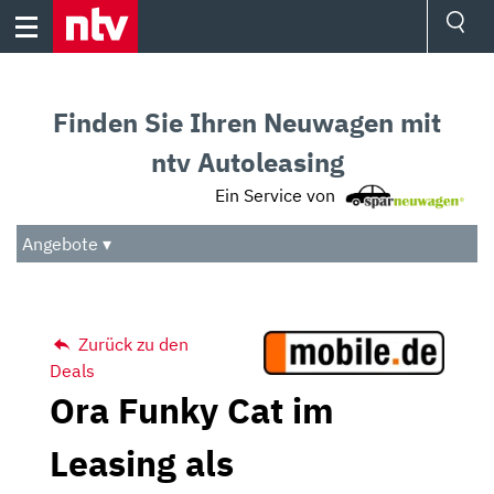
Skip
to
content
Ressorts
Sport
Finden Sie Ihren Neuwagen mit
Börse
Wetter
ntv Autoleasing
TV
Ein Service von
Video
Audio
Angebote ▾
Das Beste
Zurück zu den
Deals
Ora Funky Cat im
Leasing als