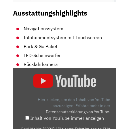
Ausstattungshighlights
Navigationssystem
Infotainmentsystem mit Touchscreen
Park & Go Paket
LED-Scheinwerfer
Rückfahrkamera
„OPEL
MOKKA
(2021)
|
DIE
Hier klicken, um den Inhalt von YouTube
ERSTE
anzuzeigen.
Erfahre mehr in der
Datenschutzerklärung von YouTube
.
FAHRT
Inhalt von YouTube immer anzeigen
IM
NEUEN