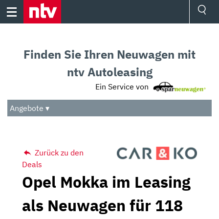
Skip
to
content
Ressorts
Sport
Finden Sie Ihren Neuwagen mit
Börse
Wetter
ntv Autoleasing
TV
Ein Service von
Video
Audio
Angebote ▾
Das Beste
Zurück zu den
Deals
Opel Mokka im Leasing
als Neuwagen für 118