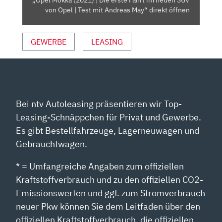
„Opel Mokka (2021) | Die erste Fahrt im neuen SUV
SUV
von Opel | Test mit Andreas May“ direkt öffnen
VON
OPEL
GEWERBE
LEASING
|
TEST
MIT
ANDREAS
MAY“
VON
Bei ntv Autoleasing präsentieren wir Top-
YOUTUBE
Leasing-Schnäppchen für Privat und Gewerbe.
ANZEIGEN
Es gibt Bestellfahrzeuge, Lagerneuwagen und
Gebrauchtwagen.
* = Umfangreiche Angaben zum offiziellen
Kraftstoffverbrauch und zu den offiziellen CO2-
Emissionswerten und ggf. zum Stromverbrauch
neuer Pkw können Sie dem Leitfaden über den
offiziellen Kraftstoffverbrauch, die offiziellen