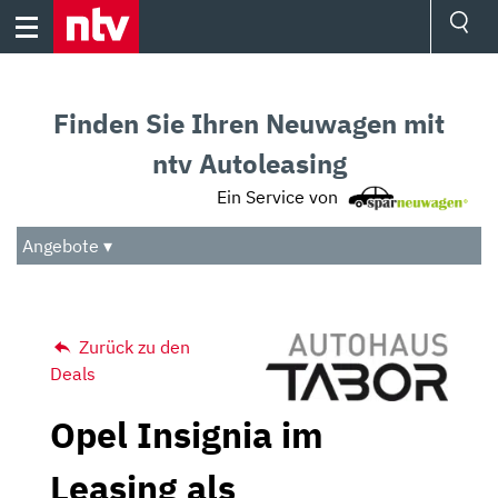
Skip
to
content
Ressorts
Sport
Finden Sie Ihren Neuwagen mit
Börse
Wetter
ntv Autoleasing
TV
Ein Service von
Video
Audio
Angebote ▾
Das Beste
Zurück zu den
Deals
Opel Insignia im
Leasing als