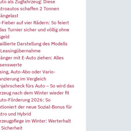
uto als Zugfahrzeug: Diese
ktroautos schaffen 2 Tonnen
ängelast
Fieber auf vier Rädern: So feiert
 das Turnier sicher und völlig ohne
geld
aillierte Darstellung des Modells
 Leasingübernahme
änger mit E-Auto ziehen: Alles
senswerte
sing, Auto-Abo oder Vario-
anzierung im Vergleich
hjahrscheck fürs Auto – So wird das
rzeug nach dem Winter wieder fit
uto-Förderung 2026: So
ktioniert der neue Sozial-Bonus für
ktro und Hybrid
rzeugpflege im Winter: Werterhalt
 Sicherheit