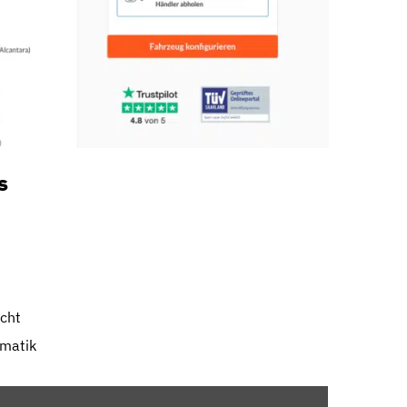
s
icht
omatik