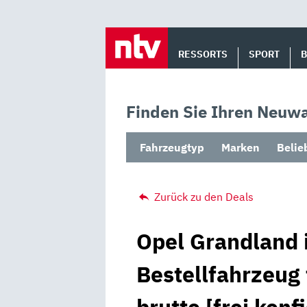
Skip
to
RESSORTS
SPORT
content
Finden Sie Ihren Neuwa
Fahrzeugtyp
Marken
Belie
Zurück zu den Deals
Opel Grandland 
Bestellfahrzeug