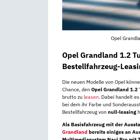
Opel Grandla
Opel Grandland 1.2 T
Bestellfahrzeug-Leasi
Die neuen Modelle von Opel könne
Chance, den
Opel Grandland 1.2
brutto zu
leasen
. Dabei handelt es
bei dem ihr Farbe und Sonderauss
Bestellfahrzeug von
null-leasing
h
Als Basisfahrzeug mit der Ausst
Grandland
bereits einiges an Au
Multimediasystem Navi Pro mit 