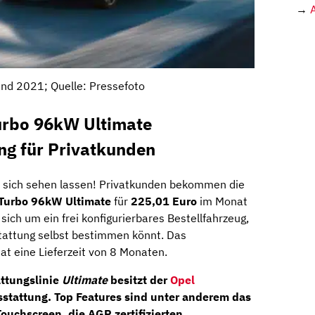
→
nd 2021; Quelle: Pressefoto
urbo 96kW Ultimate
ng für Privatkunden
 sich sehen lassen! Privatkunden bekommen die
 Turbo 96kW Ultimate
für
225,01 Euro
im Monat
 sich um ein frei konfigurierbares Bestellfahrzeug,
tattung selbst bestimmen könnt. Das
at eine Lieferzeit von 8 Monaten.
attungslinie
Ultimate
besitzt der
Opel
sstattung. Top Features sind unter anderem das
Touchscreen, die
AGR zertifizierten