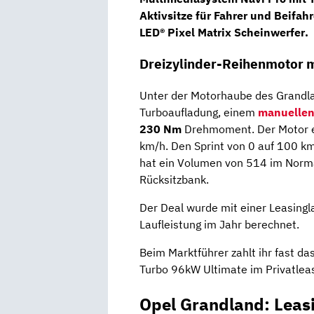
Aktivsitze
für Fahrer und Beifahr
LED® Pixel Matrix Scheinwerfer
.
Dreizylinder-Reihenmotor m
Unter der Motorhaube des Grandlan
Turboaufladung, einem
manuellen
230 Nm
Drehmoment. Der Motor e
km/h. Den Sprint von 0 auf 100 km
hat ein Volumen von 514 im Norma
Rücksitzbank.
Der Deal wurde mit einer Leasingl
Laufleistung im Jahr berechnet.
Beim Marktführer zahlt ihr fast da
Turbo 96kW Ultimate im Privatleas
Opel Grandland: Leas