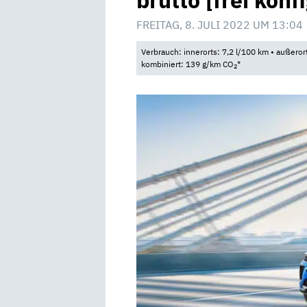
brutto [frei konf
FREITAG, 8. JULI 2022 UM 13:04
Verbrauch: innerorts: 7,2 l/100 km • außeror
kombiniert: 139 g/km CO
*
2