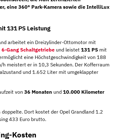
er, eine
360° Park-Kamera
sowie die
IntelliLux
it 131 PS Leistung
d arbeitet ein Dreizylinder-Ottomotor mit
 6-Gang Schaltgetriebe
und leistet
131 PS
mit
rmöglicht eine Höchstgeschwindigkeit von 188
/h meistert er in 10,3 Sekunden. Der Kofferraum
lzustand und 1.652 Liter mit umgeklappter
aufzeit von
36 Monaten
und
10.000 Kilometer
s doppelte. Dort kostet der Opel Grandland 1.2
ing 433 Euro brutto.
ing-Kosten