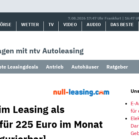
7.08.2026 17:47 Uhr Frankfurt | 16:47 U
BÖRSE
WETTER
TV
VIDEO
AUDIO
DAS BESTE
gen mit ntv Autoleasing
bte Leasingdeals
Antrieb
Autohäuser
Ratgeber
Uns
E-A
im Leasing als
für
Ele
 für 225 Euro im Monat
Dar
Geb