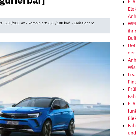
igurierbar]
E-A
Ele
Anh
WM-
ts: 5,3 l/100 km • kombiniert: 6,6 l/100 km* • Emissionen:
ihr
Buß
Det
der
Anh
Wis
Lea
Fin
Frü
Fah
E-A
fun
Ele
Fah
und