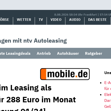
8.08.2026 18:54 Uhr Frankfurt | 17:54 U
BÖRSE
WETTER
TV
VIDEO
AUDIO
DAS BESTE
gen mit ntv Autoleasing
bte Leasingdeals
Antrieb
Autohäuser
Ratgeber
Uns
E-A
im Leasing als
für
Ele
r 288 Euro im Monat
Dar
Geb