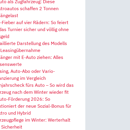
uto als Zugfahrzeug: Diese
ktroautos schaffen 2 Tonnen
ängelast
Fieber auf vier Rädern: So feiert
 das Turnier sicher und völlig ohne
geld
aillierte Darstellung des Modells
 Leasingübernahme
änger mit E-Auto ziehen: Alles
senswerte
sing, Auto-Abo oder Vario-
anzierung im Vergleich
hjahrscheck fürs Auto – So wird das
rzeug nach dem Winter wieder fit
uto-Förderung 2026: So
ktioniert der neue Sozial-Bonus für
ktro und Hybrid
rzeugpflege im Winter: Werterhalt
 Sicherheit