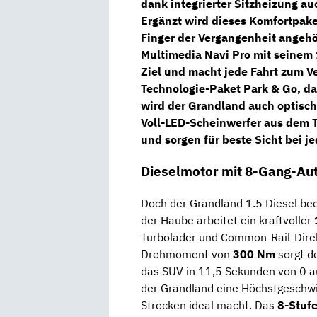
dank integrierter
Sitzheizung
auc
Ergänzt wird dieses Komfortpake
Finger der Vergangenheit angehö
Multimedia Navi Pro
mit seinem 1
Ziel und macht jede Fahrt zum 
Technologie-Paket Park & Go
, d
wird der Grandland auch optisch
Voll-LED-Scheinwerfer
aus dem T
und sorgen für beste Sicht bei j
Dieselmotor mit 8-Gang-Au
Doch der Grandland 1.5 Diesel bee
der Haube arbeitet ein kraftvoller
Turbolader und Common-Rail-Direk
Drehmoment von
300 Nm
sorgt de
das SUV in 11,5 Sekunden von 0 au
der Grandland eine Höchstgeschwi
Strecken ideal macht. Das
8-Stuf