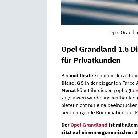
Opel Grandla
Opel Grandland 1.5 D
für Privatkunden
Bei
mobile.de
könnt ihr derzeit ei
Diesel GS
in der eleganten Farbe A
Monat
könnt ihr dieses gepflegte
V
zugelassen wurde und seither ledi
bietet nicht nur eine beeindrucke
herausragende Kombination aus Kom
Der
Opel Grandland
ist mit allem
sitzt auf einem
ergonomischen S