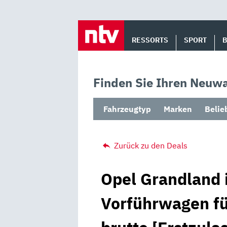
Skip
to
RESSORTS
SPORT
content
Finden Sie Ihren Neuwa
Fahrzeugtyp
Marken
Belie
Zurück zu den Deals
Opel Grandland 
Vorführwagen fü