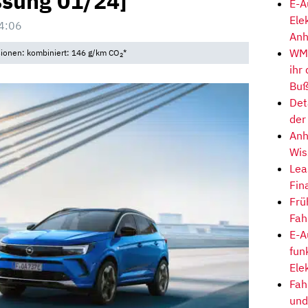
ssung 01/24]
E-A
Ele
4:06
Anh
WM-
sionen: kombiniert: 146 g/km CO
*
2
ihr
Buß
Det
der
Anh
Wis
Lea
Fin
Frü
Fah
E-A
fun
Ele
Fah
und