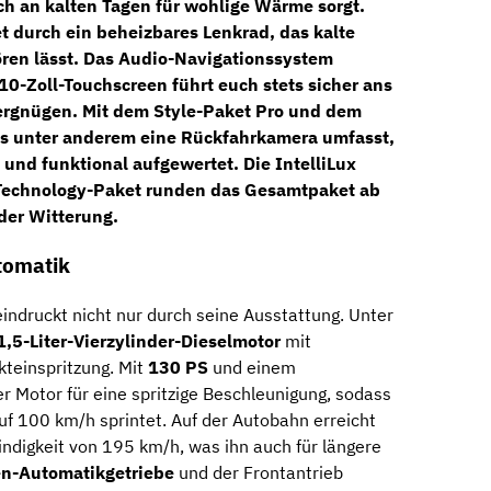
h an kalten Tagen für wohlige Wärme sorgt.
t durch ein
beheizbares Lenkrad
, das kalte
ren lässt. Das
Audio-Navigationssystem
0-Zoll-Touchscreen führt euch stets sicher ans
Vergnügen. Mit dem
Style-Paket Pro
und dem
as unter anderem eine Rückfahrkamera umfasst,
 und funktional aufgewertet. Die
IntelliLux
echnology-Paket runden das Gesamtpaket ab
eder Witterung.
tomatik
indruckt nicht nur durch seine Ausstattung. Unter
1,5-Liter-Vierzylinder-Dieselmotor
mit
teinspritzung. Mit
130 PS
und einem
r Motor für eine spritzige Beschleunigung, sodass
f 100 km/h sprintet. Auf der Autobahn erreicht
ndigkeit von 195 km/h, was ihn auch für längere
en-Automatikgetriebe
und der Frontantrieb