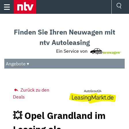
Skip
to
content
Ressorts
Sport
Finden Sie Ihren Neuwagen mit
Börse
Wetter
ntv Autoleasing
TV
Ein Service von
Video
Audio
Angebote ▾
Das Beste
Zurück zu den
Deals
💥 Opel Grandland im