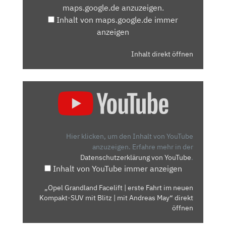
maps.google.de anzuzeigen.
ANZEIGEN
Inhalt von maps.google.de immer
anzeigen
Inhalt direkt öffnen
„OPEL
GRANDLAND
FACELIFT
|
ERSTE
Hier klicken, um den Inhalt von YouTube
FAHRT
anzuzeigen.
Erfahre mehr in der
Datenschutzerklärung von YouTube
.
IM
Inhalt von YouTube immer anzeigen
NEUEN
KOMPAKT-
„Opel Grandland Facelift | erste Fahrt im neuen
SUV
Kompakt-SUV mit Blitz | mit Andreas May“ direkt
MIT
öffnen
BLITZ