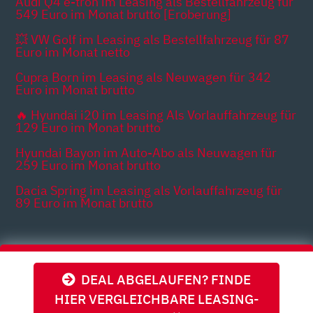
Audi Q4 e-tron im Leasing als Bestellfahrzeug für
549 Euro im Monat brutto [Eroberung]
💥 VW Golf im Leasing als Bestellfahrzeug für 87
Euro im Monat netto
Cupra Born im Leasing als Neuwagen für 342
Euro im Monat brutto
🔥 Hyundai i20 im Leasing Als Vorlauffahrzeug für
129 Euro im Monat brutto
Hyundai Bayon im Auto-Abo als Neuwagen für
259 Euro im Monat brutto
Dacia Spring im Leasing als Vorlauffahrzeug für
89 Euro im Monat brutto
Themen
DEAL ABGELAUFEN? FINDE
HIER VERGLEICHBARE LEASING-