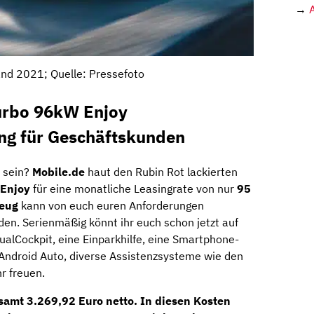
→
nd 2021; Quelle: Pressefoto
urbo 96kW Enjoy
ing für Geschäftskunden
V sein?
Mobile.de
haut den Rubin Rot lackierten
 Enjoy
für eine monatliche Leasingrate von nur
95
zeug
kann von euch euren Anforderungen
den. Serienmäßig könnt ihr euch schon jetzt auf
ualCockpit, eine Einparkhilfe, eine Smartphone-
 Android Auto, diverse Assistenzsysteme wie den
r freuen.
esamt
3.269,92 Euro netto
. In diesen Kosten