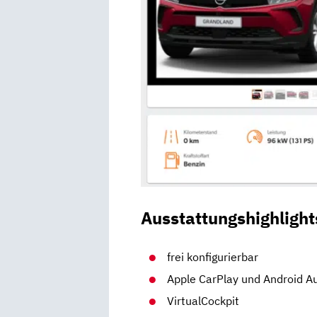
Ausstattungshighlight
frei konfigurierbar
Apple CarPlay und Android A
VirtualCockpit