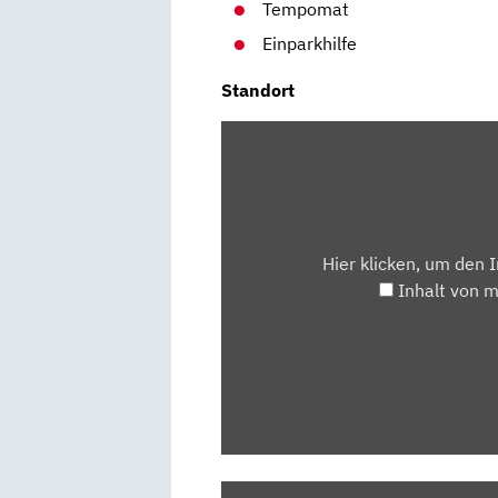
Tempomat
Einparkhilfe
Standort
INHALT
VON
MAPS.GOOGLE.DE
ANZEIGEN
Hier klicken, um den 
Inhalt von 
„OPEL