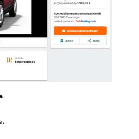
s
uto