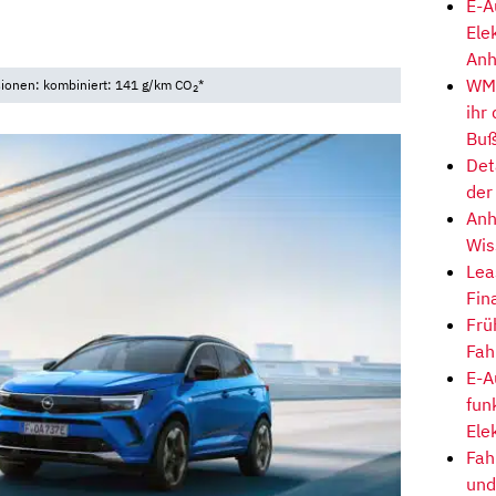
E-A
Ele
Anh
WM-
sionen: kombiniert: 141 g/km CO
*
2
ihr
Buß
Det
der
Anh
Wis
Lea
Fin
Frü
Fah
E-A
fun
Ele
Fah
und