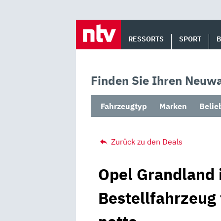
Skip
to
RESSORTS
SPORT
content
Finden Sie Ihren Neuwa
Fahrzeugtyp
Marken
Belie
Zurück zu den Deals
Opel Grandland 
Bestellfahrzeug