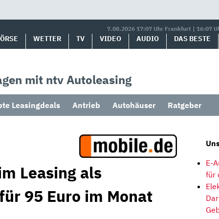
7.08.2026 17:07 Uhr Frankfurt | 16:07 U
BÖRSE
WETTER
TV
VIDEO
AUDIO
DAS BESTE
gen mit ntv Autoleasing
bte Leasingdeals
Antrieb
Autohäuser
Ratgeber
Uns
E-A
im Leasing als
für
Ele
 für 95 Euro im Monat
Dar
Geb