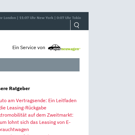
hr London | 11:07 Uhr New York | 0:07 Uhr Tokio
Ein Service von
ere Ratgeber
uto am Vertragsende: Ein Leitfaden
 die Leasing-Rückgabe
ktromobilität auf dem Zweitmarkt:
um lohnt sich das Leasing von E-
rauchtwagen