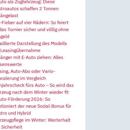
uto als Zugfahrzeug: Diese
ktroautos schaffen 2 Tonnen
ängelast
Fieber auf vier Rädern: So feiert
 das Turnier sicher und völlig ohne
geld
aillierte Darstellung des Modells
 Leasingübernahme
änger mit E-Auto ziehen: Alles
senswerte
sing, Auto-Abo oder Vario-
anzierung im Vergleich
hjahrscheck fürs Auto – So wird das
rzeug nach dem Winter wieder fit
uto-Förderung 2026: So
ktioniert der neue Sozial-Bonus für
ktro und Hybrid
rzeugpflege im Winter: Werterhalt
 Sicherheit