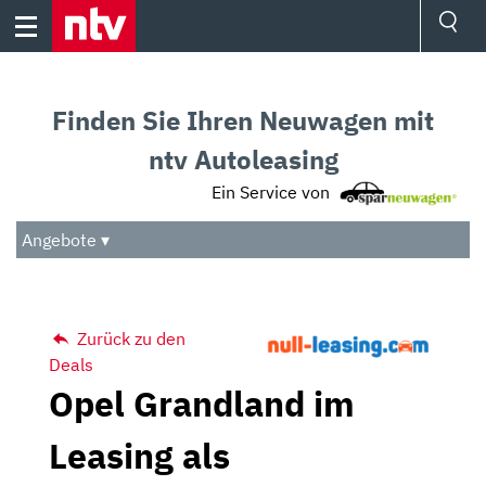
Skip
to
content
Ressorts
Sport
Finden Sie Ihren Neuwagen mit
Börse
Wetter
ntv Autoleasing
TV
Ein Service von
Video
Audio
Angebote ▾
Das Beste
Zurück zu den
Deals
Opel Grandland im
Leasing als