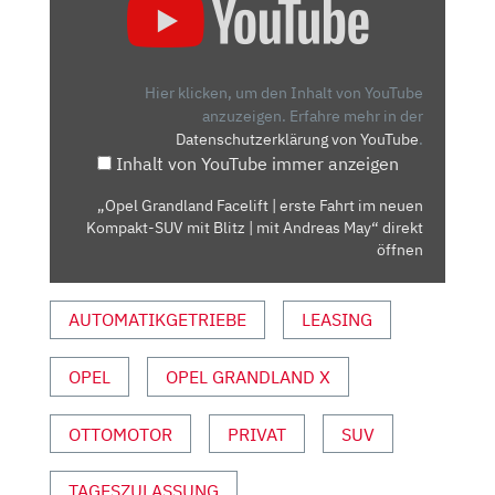
GRANDLAND
FACELIFT
|
ERSTE
Hier klicken, um den Inhalt von YouTube
FAHRT
anzuzeigen.
Erfahre mehr in der
Datenschutzerklärung von YouTube
.
IM
Inhalt von YouTube immer anzeigen
NEUEN
KOMPAKT-
„Opel Grandland Facelift | erste Fahrt im neuen
SUV
Kompakt-SUV mit Blitz | mit Andreas May“ direkt
MIT
öffnen
BLITZ
|
AUTOMATIKGETRIEBE
LEASING
MIT
ANDREAS
OPEL
OPEL GRANDLAND X
MAY“
VON
YOUTUBE
OTTOMOTOR
PRIVAT
SUV
ANZEIGEN
TAGESZULASSUNG