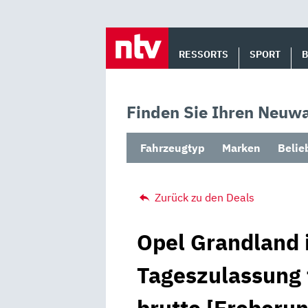
Skip
to
RESSORTS
SPORT
content
Finden Sie Ihren Neuwa
Fahrzeugtyp
Marken
Belie
Zurück zu den Deals
Opel Grandland 
Tageszulassung 