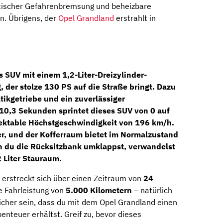
atischer Gefahrenbremsung und beheizbare
n. Übrigens, der
Opel Grandland
erstrahlt in
es SUV mit einem
1,2-Liter-Dreizylinder-
, der stolze
130 PS
auf die Straße bringt. Dazu
tikgetriebe
und ein zuverlässiger
 10,3 Sekunden sprintet dieses SUV von 0 auf
pektable Höchstgeschwindigkeit von 196 km/h.
ter, und der Kofferraum bietet im Normalzustand
n du die Rücksitzbank umklappst, verwandelst
2 Liter Stauraum.
 erstreckt sich über einen Zeitraum von
24
he Fahrleistung von
5.000 Kilometern
– natürlich
sicher sein, dass du mit dem Opel Grandland einen
benteuer erhältst. Greif zu, bevor dieses