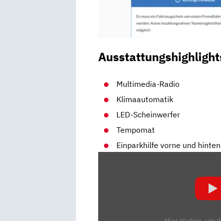
Ausstattungshighlight
Multimedia-Radio
Klimaautomatik
LED-Scheinwerfer
Tempomat
Einparkhilfe vorne und hinten
„OPTIK,
TECHNIK,
PREISE:
7
FAKTEN
ZUM
Hier klicken, um 