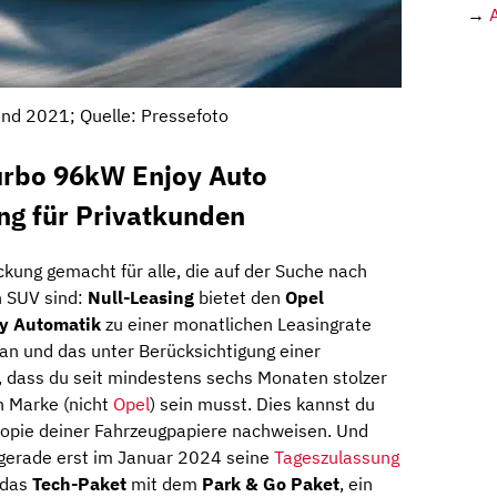
→
nd 2021; Quelle: Pressefoto
urbo 96kW Enjoy Auto
ng für Privatkunden
ckung gemacht für alle, die auf der Suche nach
n SUV sind:
Null-Leasing
bietet den
Opel
y Automatik
zu einer monatlichen Leasingrate
an und das unter Berücksichtigung einer
 dass du seit mindestens sechs Monaten stolzer
n Marke (nicht
Opel
) sein musst. Dies kannst du
Kopie deiner Fahrzeugpapiere nachweisen. Und
 gerade erst im Januar 2024 seine
Tageszulassung
 das
Tech-Paket
mit dem
Park & Go Paket
, ein