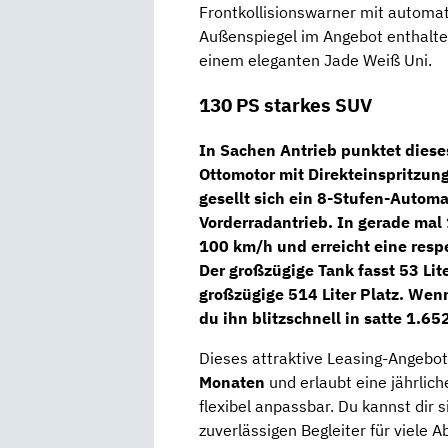
Frontkollisionswarner mit autom
Außenspiegel im Angebot enthalte
einem eleganten Jade Weiß Uni.
130 PS starkes SUV
In Sachen Antrieb punktet dies
Ottomotor
mit Direkteinspritzung
gesellt sich ein
8-Stufen-Automa
Vorderradantrieb. In gerade mal
100 km/h und erreicht eine res
Der großzügige Tank fasst 53 Li
großzügige 514 Liter Platz. Wen
du ihn blitzschnell in satte 1.65
Dieses attraktive Leasing-Angebot
Monaten
und erlaubt eine jährlic
flexibel anpassbar. Du kannst dir 
zuverlässigen Begleiter für viele A