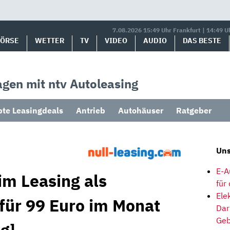
7.08.2026 15:49 Uhr Frankfurt | 14:49 U
BÖRSE
WETTER
TV
VIDEO
AUDIO
DAS BESTE
gen mit ntv Autoleasing
bte Leasingdeals
Antrieb
Autohäuser
Ratgeber
Uns
E-A
im Leasing als
für
Ele
für 99 Euro im Monat
Dar
Geb