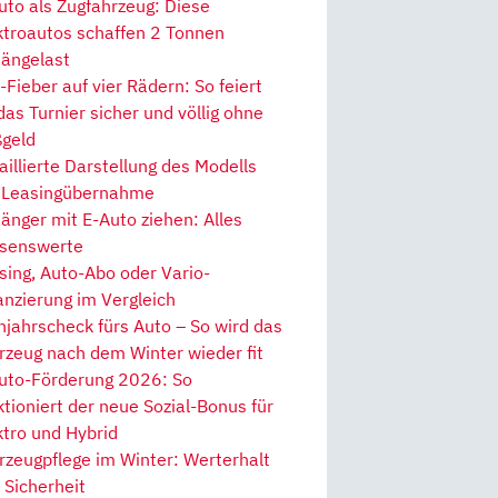
uto als Zugfahrzeug: Diese
ktroautos schaffen 2 Tonnen
ängelast
Fieber auf vier Rädern: So feiert
 das Turnier sicher und völlig ohne
geld
aillierte Darstellung des Modells
 Leasingübernahme
änger mit E-Auto ziehen: Alles
senswerte
sing, Auto-Abo oder Vario-
anzierung im Vergleich
hjahrscheck fürs Auto – So wird das
rzeug nach dem Winter wieder fit
uto-Förderung 2026: So
ktioniert der neue Sozial-Bonus für
ktro und Hybrid
rzeugpflege im Winter: Werterhalt
 Sicherheit