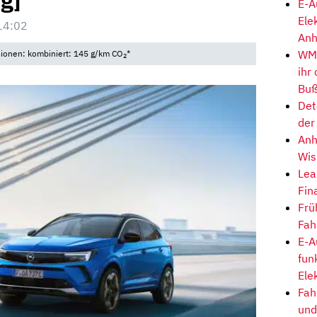
g]
E-A
Ele
14:02
Anh
WM-
sionen: kombiniert: 145 g/km CO
*
2
ihr
Buß
Det
der
Anh
Wis
Lea
Fin
Frü
Fah
E-A
fun
Ele
Fah
und