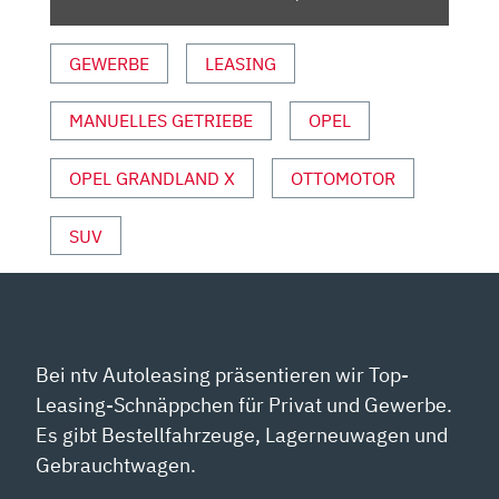
AUTO
MOTOR
GEWERBE
LEASING
UND
SPORT“
VON
MANUELLES GETRIEBE
OPEL
YOUTUBE
ANZEIGEN
OPEL GRANDLAND X
OTTOMOTOR
SUV
Bei ntv Autoleasing präsentieren wir Top-
Leasing-Schnäppchen für Privat und Gewerbe.
Es gibt Bestellfahrzeuge, Lagerneuwagen und
Gebrauchtwagen.