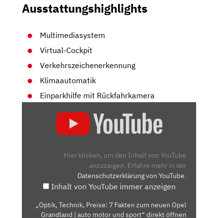
Ausstattungshighlights
Multimediasystem
Virtual-Cockpit
Verkehrszeichenerkennung
Klimaautomatik
Einparkhilfe mit Rückfahrkamera
„OPTIK,
TECHNIK,
PREISE:
7
FAKTEN
Hier klicken, um den Inhalt von YouTube
ZUM
anzuzeigen.
Erfahre mehr in der
Datenschutzerklärung von YouTube
.
NEUEN
Inhalt von YouTube immer anzeigen
OPEL
GRANDLAND
„Optik, Technik, Preise: 7 Fakten zum neuen Opel
|
Grandland | auto motor und sport“ direkt öffnen