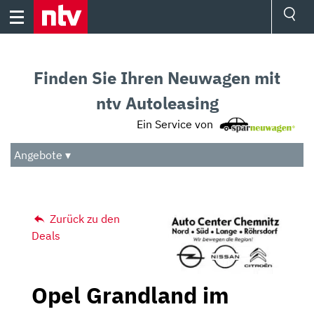
Skip
to
content
Ressorts
Sport
Finden Sie Ihren Neuwagen mit
Börse
Wetter
ntv Autoleasing
TV
Ein Service von
Video
Audio
Angebote ▾
Das Beste
Zurück zu den
Deals
Opel Grandland im