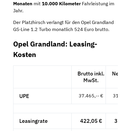
Monaten
mit
10.000 Kilometer
Fahrleistung im
Jahr.
Der Platzhirsch verlangt für den Opel Grandland
GS-Line 1.2 Turbo monatlich 524 Euro brutto.
Opel Grandland: Leasing-
Kosten
Brutto inkl.
Netto e
MwSt.
MwSt
UPE
37.465,-- €
31.483,-
Leasingrate
422,05 €
354,66