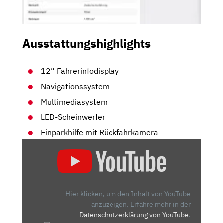
Ausstattungshighlights
12“ Fahrerinfodisplay
Navigationssystem
Multimediasystem
LED-Scheinwerfer
Einparkhilfe mit Rückfahrkamera
„OPEL
GRANDLAND
FACELIFT
|
ERSTE
Hier klicken, um den Inhalt von YouTube
FAHRT
anzuzeigen.
Erfahre mehr in der
Datenschutzerklärung von YouTube
.
IM