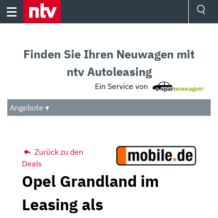
Skip
to
content
Ressorts
Sport
Finden Sie Ihren Neuwagen mit
Börse
Wetter
ntv Autoleasing
TV
Ein Service von
Video
Audio
Angebote ▾
Das Beste
Zurück zu den
Deals
Opel Grandland im
Leasing als