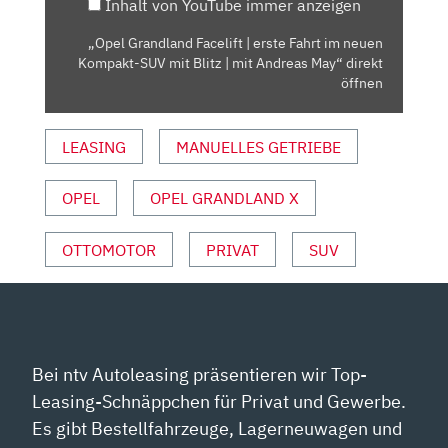
Inhalt von YouTube immer anzeigen
NEUEN
KOMPAKT-
„Opel Grandland Facelift | erste Fahrt im neuen
SUV
Kompakt-SUV mit Blitz | mit Andreas May“ direkt
MIT
öffnen
BLITZ
|
LEASING
MANUELLES GETRIEBE
MIT
ANDREAS
OPEL
OPEL GRANDLAND X
MAY“
VON
YOUTUBE
OTTOMOTOR
PRIVAT
SUV
ANZEIGEN
Bei ntv Autoleasing präsentieren wir Top-
Leasing-Schnäppchen für Privat und Gewerbe.
Es gibt Bestellfahrzeuge, Lagerneuwagen und