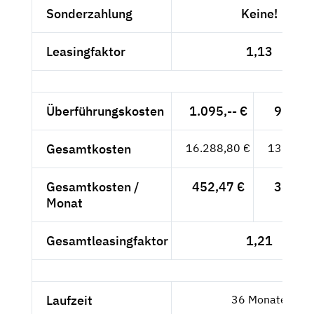
Sonderzahlung
Keine!
Leasingfaktor
1,13
Überführungskosten
1.095,-- €
920,17
Gesamtkosten
16.288,80 €
13.688,
Gesamtkosten /
452,47 €
380,22
Monat
Gesamtleasingfaktor
1,21
Laufzeit
36 Monate