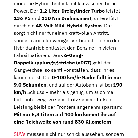
moderne Hybrid-Technik mit klassischer Turbo-
Power. Der
1,2-Liter-Dreizylinder-Turbo
leistet
136 PS
und
230 Nm Drehmoment
, unterstützt
durch ein
48-Volt-Mild-Hybrid-System
. Das
sorgt nicht nur für einen kraftvollen Antritt,
sondern auch für weniger Verbrauch – denn der
Hybridantrieb entlastet den Benziner in vielen
Fahrsituationen. Dank
6-Gang-
Doppelkupplungsgetriebe (eDCT)
geht der
Gangwechsel so sanft vonstatten, dass ihr es
kaum merkt. Die
0-100 km/h-Marke fällt in nur
9,0 Sekunden
, und auf der Autobahn ist bei
190
km/h
Schluss – mehr als genug, um auch mal
flott unterwegs zu sein. Trotz seiner starken
Leistung bleibt der Frontera angenehm sparsam:
Mit nur 5,3 Litern auf 100 km kommt ihr auf
eine Reichweite von rund 830 Kilometern.
SUVs
müssen nicht nur schick aussehen, sondern