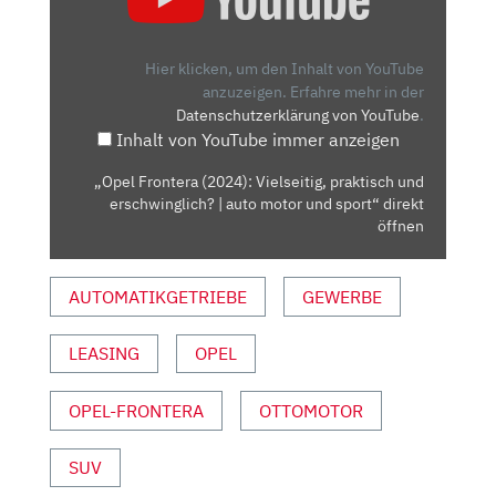
(2024):
VIELSEITIG,
PRAKTISCH
Hier klicken, um den Inhalt von YouTube
UND
anzuzeigen.
Erfahre mehr in der
Datenschutzerklärung von YouTube
.
ERSCHWINGLICH?
Inhalt von YouTube immer anzeigen
|
AUTO
„Opel Frontera (2024): Vielseitig, praktisch und
MOTOR
erschwinglich? | auto motor und sport“ direkt
UND
öffnen
SPORT“
VON
AUTOMATIKGETRIEBE
GEWERBE
YOUTUBE
ANZEIGEN
LEASING
OPEL
OPEL-FRONTERA
OTTOMOTOR
SUV