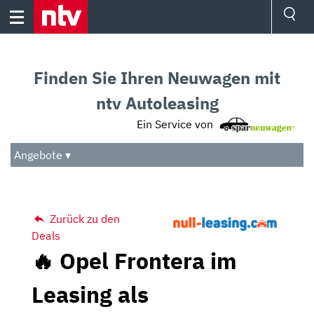
Skip
to
content
Ressorts
Sport
Finden Sie Ihren Neuwagen mit
Börse
Wetter
ntv Autoleasing
TV
Ein Service von
Video
Audio
Angebote ▾
Das Beste
Zurück zu den
Deals
🔥 Opel Frontera im
Leasing als