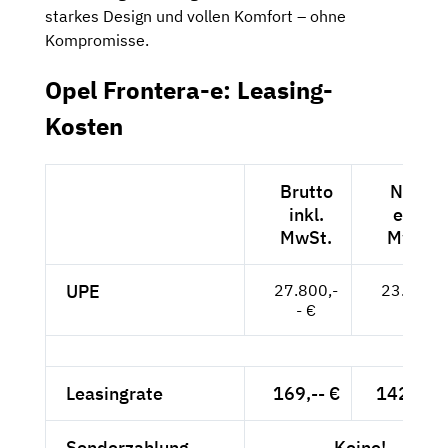
starkes Design und vollen Komfort – ohne
Kompromisse.
Opel Frontera-e: Leasing-
Kosten
Brutto
Netto
inkl.
exkl.
MwSt.
MwSt.
UPE
27.800,-
23.361,-
- €
- €
Leasingrate
169,-- €
142,02 
Sonderzahlung
Keine!