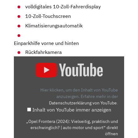
volldigitales 10-Zoll-Fahrerdisplay
10-Zoll-Touchscreen
Klimatisierungsautomatik
Einparkhilfe vorne und hinten
Rückfahrkamera
„OPEL
FRONTERA
(2024):
VIELSEITIG,
PRAKTISCH
Hier klicken, um den Inhalt von YouTube
UND
anzuzeigen.
Erfahre mehr in der
Datenschutzerklärung von YouTube
.
ERSCHWINGLICH?
Inhalt von YouTube immer anzeigen
|
AUTO
„Opel Frontera (2024): Vielseitig, praktisch und
MOTOR
erschwinglich? | auto motor und sport“ direkt
UND
öffnen