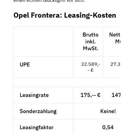
einen echten Glücksgriff vor sich.
Opel Frontera: Leasing-Kosten
Brutto
Netto exkl
inkl.
MwSt.
MwSt.
UPE
32.589,-
27.386,-- 
- €
Leasingrate
175,-- €
147,06 €
Sonderzahlung
Keine!
Leasingfaktor
0,54