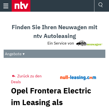
Skip
to
content
Ressorts
Sport
Finden Sie Ihren Neuwagen mit
Börse
Wetter
ntv Autoleasing
TV
Ein Service von
Video
Audio
Angebote ▾
Das Beste
Zurück zu den
Deals
Opel Frontera Electric
im Leasing als