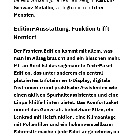
bereits vorkonfiguriertes Fahrzeug in
Karbon-
Schwarz Metallic
, verfügbar in rund
drei
Monaten
.
Edition-Ausstattung: Funktion trifft
Komfort
Der Frontera Edition kommt mit allem, was
man im Alltag braucht und ein bisschen mehr.
Mit an Bord ist das sogenannte
Tech-Paket
Edition
, das unter anderem ein
zentral
platziertes Infotainment-Display
, digitale
Instrumente und praktische Assistenten wie
einen
aktiven Spurhalteassistenten
und eine
Einparkhilfe hinten
bietet. Das
Komfortpaket
rundet das Ganze ab:
beheizbare Sitze
, ein
Lenkrad mit Heizfunktion
, eine
Klimaanlage
mit Pollenfilter
und ein höhenverstellbarer
Fahrersitz machen jede Fahrt angenehmer, ob