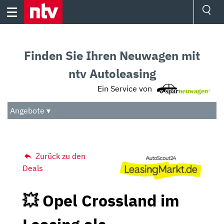
Skip
to
content
Ressorts
Sport
Finden Sie Ihren Neuwagen mit
Börse
Wetter
ntv Autoleasing
TV
Ein Service von
Video
Audio
Angebote ▾
Das Beste
Zurück zu den
Deals
💥 Opel Crossland im