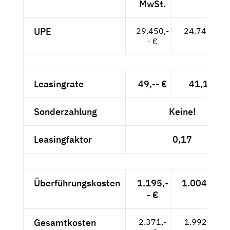
MwSt.
UPE
29.450,-
24.748,-- €
- €
Leasingrate
49,-- €
41,18 €
Sonderzahlung
Keine!
Leasingfaktor
0,17
Überführungskosten
1.195,-
1.004,20 €
- €
Gesamtkosten
2.371,-
1.992,44 €