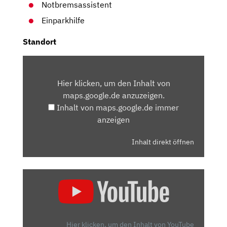
Notbremsassistent
Einparkhilfe
Standort
INHALT
VON
Hier klicken, um den Inhalt von
MAPS.GOOGLE.DE
maps.google.de anzuzeigen.
ANZEIGEN
Inhalt von maps.google.de immer
anzeigen
Inhalt direkt öffnen
„OPEL
CROSSLAND
X:
MEHR
VAN
Hier klicken, um den Inhalt von YouTube