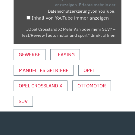
ODER
anzuzeigen.
Erfahre mehr in der
Datenschutzerklärung von YouTube
.
MEHR
Inhalt von YouTube immer anzeigen
SUV?
–
„Opel Crossland X: Mehr Van oder mehr SUV? –
TEST/REVIEW
Test/Review | auto motor und sport“ direkt öffnen
|
AUTO
GEWERBE
LEASING
MOTOR
UND
SPORT“
MANUELLES GETRIEBE
OPEL
VON
YOUTUBE
OPEL CROSSLAND X
OTTOMOTOR
ANZEIGEN
SUV