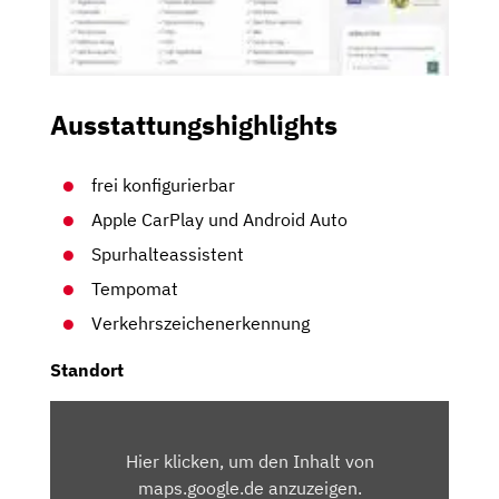
Ausstattungshighlights
frei konfigurierbar
Apple CarPlay und Android Auto
Spurhalteassistent
Tempomat
Verkehrszeichenerkennung
Standort
INHALT
VON
Hier klicken, um den Inhalt von
MAPS.GOOGLE.DE
maps.google.de anzuzeigen.
ANZEIGEN