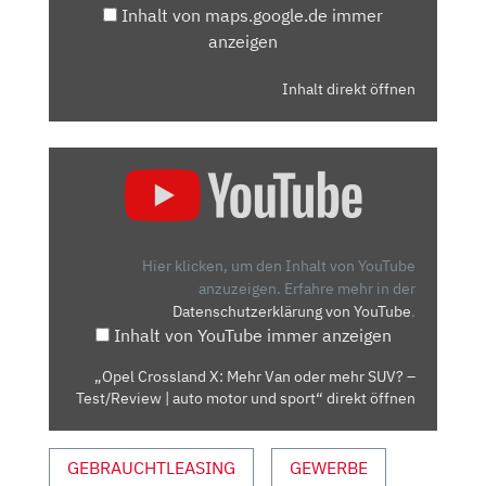
Inhalt von maps.google.de immer
anzeigen
Inhalt direkt öffnen
„OPEL
CROSSLAND
X:
MEHR
VAN
Hier klicken, um den Inhalt von YouTube
ODER
anzuzeigen.
Erfahre mehr in der
Datenschutzerklärung von YouTube
.
MEHR
Inhalt von YouTube immer anzeigen
SUV?
–
„Opel Crossland X: Mehr Van oder mehr SUV? –
TEST/REVIEW
Test/Review | auto motor und sport“ direkt öffnen
|
AUTO
GEBRAUCHTLEASING
GEWERBE
MOTOR