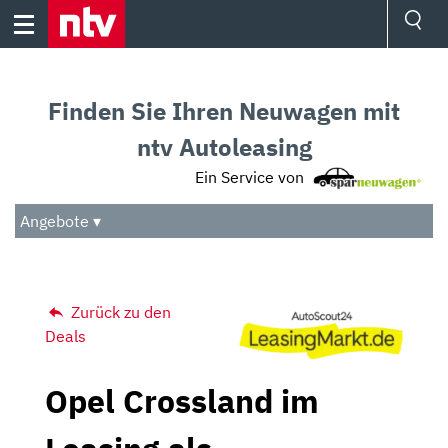
Skip
to
content
Ressorts
Sport
Finden Sie Ihren Neuwagen mit
Börse
Wetter
ntv Autoleasing
TV
Ein Service von
Video
Audio
Angebote ▾
Das Beste
Zurück zu den
Deals
Opel Crossland im