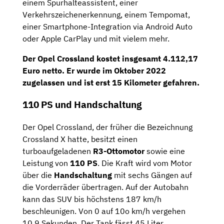
einem Spurhalteassistent, einer
Verkehrszeichenerkennung, einem Tempomat,
einer Smartphone-Integration via Android Auto
oder Apple CarPlay und mit vielem mehr.
Der Opel Crossland kostet insgesamt
4.112,17
Euro netto
. Er wurde im
Oktober 2022
zugelassen und ist erst
15 Kilometer
gefahren.
110 PS und Handschaltung
Der Opel Crossland, der früher die Bezeichnung
Crossland X hatte, besitzt einen
turboaufgeladenen
R3-Ottomotor
sowie eine
Leistung von
110 PS
. Die Kraft wird vom Motor
über die
Handschaltung
mit sechs Gängen auf
die Vorderräder übertragen. Auf der Autobahn
kann das SUV bis höchstens 187 km/h
beschleunigen. Von 0 auf 10o km/h vergehen
10,9 Sekunden. Der Tank fässt 45 Liter.