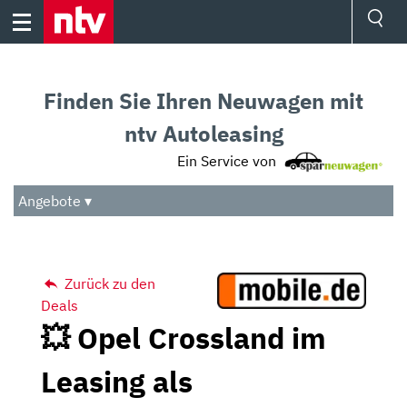
Skip
to
content
Ressorts
Sport
Finden Sie Ihren Neuwagen mit
Börse
Wetter
ntv Autoleasing
TV
Ein Service von
Video
Audio
Angebote ▾
Das Beste
Zurück zu den
Deals
💥 Opel Crossland im
Leasing als