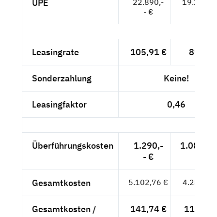
UPE
22.890,-
19.235,--
- €
Leasingrate
105,91 €
89,-- €
Sonderzahlung
Keine!
Leasingfaktor
0,46
Überführungskosten
1.290,-
1.084,03
- €
Gesamtkosten
5.102,76 €
4.288,03
Gesamtkosten /
141,74 €
119,11 