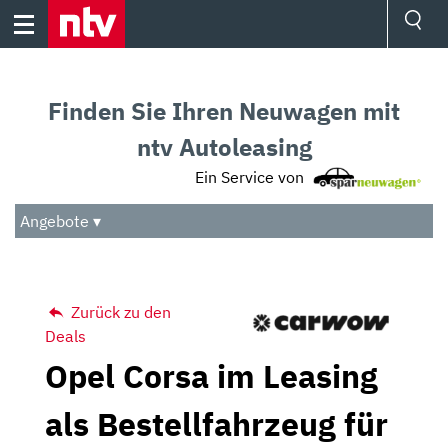
Skip
to
content
Ressorts
Sport
Finden Sie Ihren Neuwagen mit
Börse
Wetter
ntv Autoleasing
TV
Ein Service von
Video
Audio
Angebote ▾
Das Beste
Zurück zu den
Deals
Opel Corsa im Leasing
als Bestellfahrzeug für