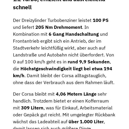
schnell
Der Dreizylinder Turbobenziner leistet
100 PS
und liefert
205 Nm Drehmoment
. In
Kombination mit
6 Gang Handschaltung
und
Frontantrieb ergibt sich ein Antrieb, der im
Stadtverkehr leichtfüßig wirkt, aber auch auf
Landstraße und Autobahn nicht überfordert. Von
0 auf 100 km/h geht es in
rund 9,9 Sekunden
,
die
Höchstgeschwindigkeit liegt bei etwa 194
km/h
. Damit bleibt der Corsa alltagstauglich,
ohne dass der Verbrauch aus dem Rahmen läuft.
Der Corsa bleibt mit
4,06 Metern Länge
sehr
handlich. Trotzdem bietet er einen Kofferraum
mit
309 Litern
, was für Einkauf, Arbeitsmaterial
oder Gepäck gut reicht. Mit umgelegter Rückbank
wächst das Ladeabteil auf
über 1.000 Liter
,
damit lassen sich auch größere Dinge