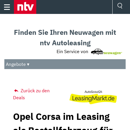
Skip
to
content
Ressorts
Sport
Finden Sie Ihren Neuwagen mit
Börse
Wetter
ntv Autoleasing
TV
Ein Service von
Video
Audio
Angebote ▾
Das Beste
Zurück zu den
Deals
Opel Corsa im Leasing