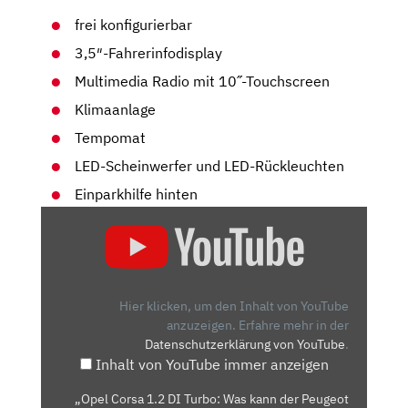
frei konfigurierbar
3,5″-Fahrerinfodisplay
Multimedia Radio mit 10˝-Touchscreen
Klimaanlage
Tempomat
LED-Scheinwerfer und LED-Rückleuchten
Einparkhilfe hinten
„OPEL
CORSA
1.2
DI
TURBO:
Hier klicken, um den Inhalt von YouTube
WAS
anzuzeigen.
Erfahre mehr in der
Datenschutzerklärung von YouTube
.
KANN
Inhalt von YouTube immer anzeigen
DER
PEUGEOT
„Opel Corsa 1.2 DI Turbo: Was kann der Peugeot