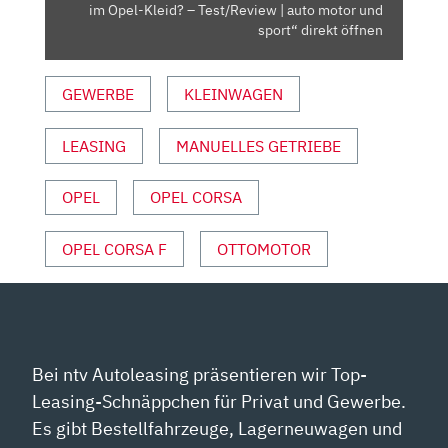
IM
im Opel-Kleid? – Test/Review | auto motor und
OPEL-
sport“ direkt öffnen
KLEID?
–
GEWERBE
KLEINWAGEN
TEST/REVIEW
|
LEASING
MANUELLES GETRIEBE
AUTO
MOTOR
UND
OPEL
OPEL CORSA
SPORT“
VON
OPEL CORSA F
OTTOMOTOR
YOUTUBE
ANZEIGEN
Bei ntv Autoleasing präsentieren wir Top-
Leasing-Schnäppchen für Privat und Gewerbe.
Es gibt Bestellfahrzeuge, Lagerneuwagen und