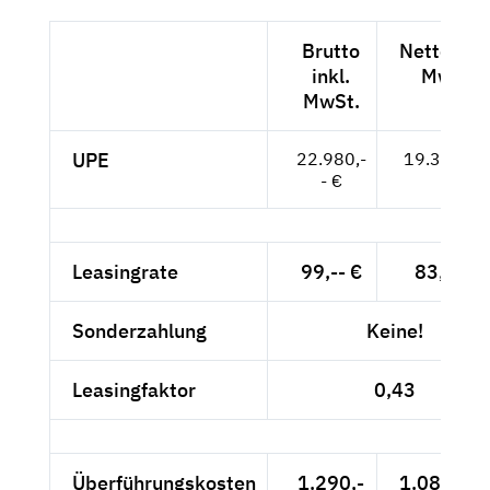
Brutto
Netto exkl
inkl.
MwSt.
MwSt.
UPE
22.980,-
19.311,-- 
- €
Leasingrate
99,-- €
83,19 €
Sonderzahlung
Keine!
Leasingfaktor
0,43
Überführungskosten
1.290,-
1.084,03 