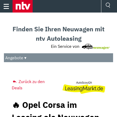
Skip
to
content
Ressorts
Sport
Finden Sie Ihren Neuwagen mit
Börse
Wetter
ntv Autoleasing
TV
Ein Service von
Video
Audio
Angebote ▾
Das Beste
Zurück zu den
Deals
🔥 Opel Corsa im