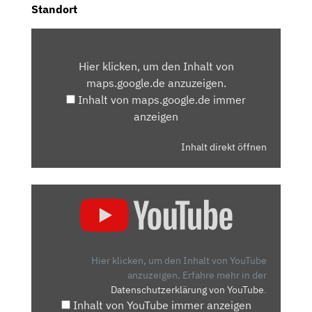
Standort
INHALT
VON
Hier klicken, um den Inhalt von
MAPS.GOOGLE.DE
maps.google.de anzuzeigen.
ANZEIGEN
Inhalt von maps.google.de immer
anzeigen
Inhalt direkt öffnen
„OPEL
CORSA
(2023)
|
MIT
Hier klicken, um den Inhalt von YouTube
DEM
anzuzeigen.
Erfahre mehr in der
Datenschutzerklärung von YouTube
.
FACELIFT
Inhalt von YouTube immer anzeigen
KOMMT