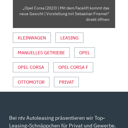
DAS
„Opel Corsa (2023) | Mit dem Facelift kommt das
NEUE
neue Gesicht | Vorstellung mit Sebastian Friemel“
GESICHT
direkt öffnen
|
VORSTELLUNG
KLEINWAGEN
LEASING
MIT
SEBASTIAN
MANUELLES GETRIEBE
OPEL
FRIEMEL“
VON
YOUTUBE
OPEL CORSA
OPEL CORSA F
ANZEIGEN
OTTOMOTOR
PRIVAT
Bei ntv Autoleasing präsentieren wir Top-
Leasing-Schnäppchen für Privat und Gewerbe.