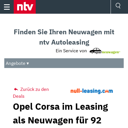
Skip
to
content
Ressorts
Sport
Finden Sie Ihren Neuwagen mit
Börse
Wetter
ntv Autoleasing
TV
Ein Service von
Video
Audio
Angebote ▾
Das Beste
Zurück zu den
Deals
Opel Corsa im Leasing
als Neuwagen für 92