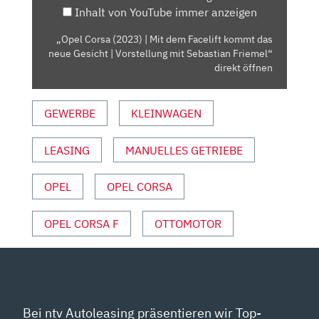
Inhalt von YouTube immer anzeigen
KOMMT
DAS
„Opel Corsa (2023) | Mit dem Facelift kommt das
NEUE
neue Gesicht | Vorstellung mit Sebastian Friemel“
GESICHT
direkt öffnen
|
VORSTELLUNG
GEWERBE
KLEINWAGEN
MIT
SEBASTIAN
LEASING
MANUELLES GETRIEBE
FRIEMEL“
VON
YOUTUBE
OPEL
OPEL CORSA
ANZEIGEN
OPEL CORSA F
OTTOMOTOR
Bei ntv Autoleasing präsentieren wir Top-