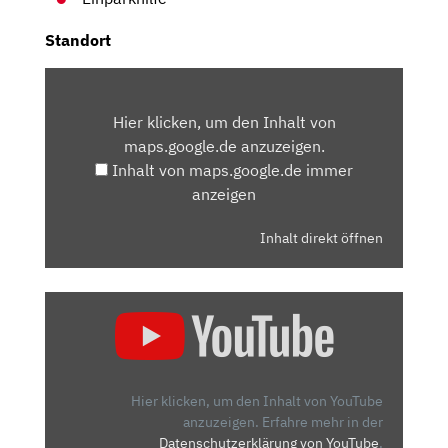
Standort
INHALT
VON
Hier klicken, um den Inhalt von
MAPS.GOOGLE.DE
maps.google.de anzuzeigen.
ANZEIGEN
Inhalt von maps.google.de immer
anzeigen
Inhalt direkt öffnen
„OPEL
CORSA
(2023)
|
MIT
Hier klicken, um den Inhalt von YouTube
DEM
anzuzeigen.
Erfahre mehr in der
Datenschutzerklärung von YouTube
.
FACELIFT