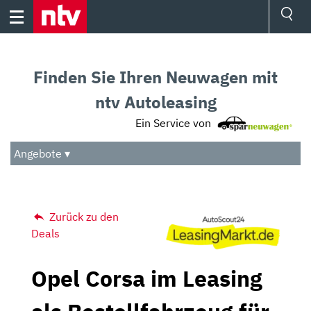
Skip
to
content
Ressorts
Sport
Finden Sie Ihren Neuwagen mit
Börse
Wetter
ntv Autoleasing
TV
Ein Service von
Video
Audio
Angebote ▾
Das Beste
Zurück zu den
Deals
Opel Corsa im Leasing