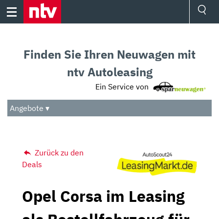
Skip
to
content
Ressorts
Sport
Finden Sie Ihren Neuwagen mit
Börse
Wetter
ntv Autoleasing
TV
Ein Service von
Video
Audio
Angebote ▾
Das Beste
Zurück zu den
Deals
Opel Corsa im Leasing