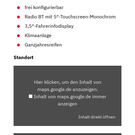
frei konfigurierbar
Radio BT mit 5″-Touchscreen-Monochrom
3,5″-Fahrerinfodisplay
Klimaanlage
Ganzjahresreifen
Standort
INHALT
VON
Hier klicken, um den Inhalt von
MAPS.GOOGLE.DE
maps.google.de anzuzeigen.
ANZEIGEN
Inhalt von maps.google.de immer
anzeigen
Inhalt direkt öffnen