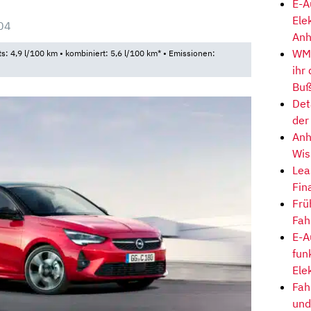
E-A
Ele
04
Anh
WM-
ts: 4,9 l/100 km • kombiniert: 5,6 l/100 km* • Emissionen:
ihr
Buß
Det
der
Anh
Wis
Lea
Fin
Frü
Fah
E-A
fun
Ele
Fah
und