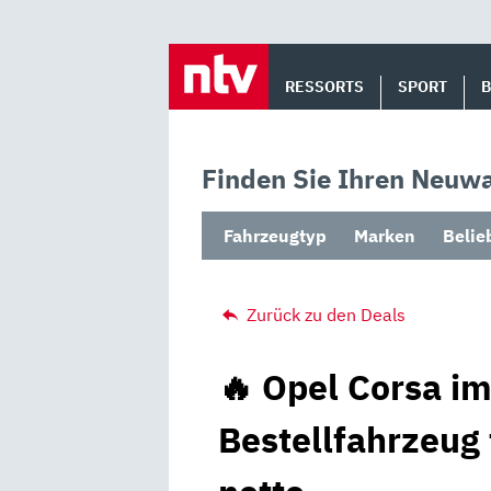
Skip
to
RESSORTS
SPORT
content
Finden Sie Ihren Neuwa
Fahrzeugtyp
Marken
Belie
Zurück zu den Deals
🔥 Opel Corsa im
Bestellfahrzeug