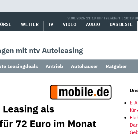
9.08.2026 11:19 Uhr Frankfurt | 10:19 U
BÖRSE
WETTER
TV
VIDEO
AUDIO
DAS BESTE
gen mit ntv Autoleasing
bte Leasingdeals
Antrieb
Autohäuser
Ratgeber
Uns
E-A
 Leasing als
für
Ele
 für 72 Euro im Monat
Dar
Geb