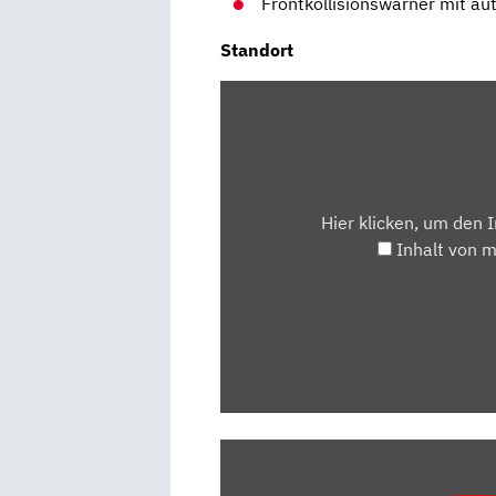
Frontkollisionswarner mit a
Standort
INHALT
VON
MAPS.GOOGLE.DE
ANZEIGEN
Hier klicken, um den 
Inhalt von 
„OPEL
CORSA