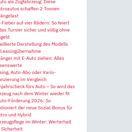
uto als Zugfahrzeug: Diese
ktroautos schaffen 2 Tonnen
ängelast
Fieber auf vier Rädern: So feiert
 das Turnier sicher und völlig ohne
geld
aillierte Darstellung des Modells
 Leasingübernahme
änger mit E-Auto ziehen: Alles
senswerte
sing, Auto-Abo oder Vario-
anzierung im Vergleich
hjahrscheck fürs Auto – So wird das
rzeug nach dem Winter wieder fit
uto-Förderung 2026: So
ktioniert der neue Sozial-Bonus für
ktro und Hybrid
rzeugpflege im Winter: Werterhalt
 Sicherheit