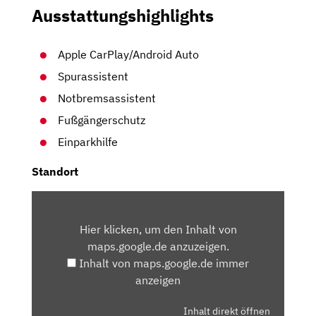
Ausstattungshighlights
Apple CarPlay/Android Auto
Spurassistent
Notbremsassistent
Fußgängerschutz
Einparkhilfe
Standort
INHALT
VON
Hier klicken, um den Inhalt von
MAPS.GOOGLE.DE
maps.google.de anzuzeigen.
ANZEIGEN
Inhalt von maps.google.de immer
anzeigen
Inhalt direkt öffnen