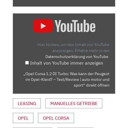
„OPEL
CORSA
1.2
DI
TURBO:
Hier klicken, um den Inhalt von YouTube
WAS
anzuzeigen.
Erfahre mehr in der
Datenschutzerklärung von YouTube
.
KANN
Inhalt von YouTube immer anzeigen
DER
PEUGEOT
„Opel Corsa 1.2 DI Turbo: Was kann der Peugeot
IM
im Opel-Kleid? – Test/Review | auto motor und
OPEL-
sport“ direkt öffnen
KLEID?
–
LEASING
MANUELLES GETRIEBE
TEST/REVIEW
|
OPEL
OPEL CORSA
AUTO
MOTOR