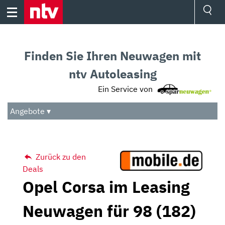
Skip
to
content
Ressorts
Sport
Finden Sie Ihren Neuwagen mit
Börse
Wetter
ntv Autoleasing
TV
Ein Service von
Video
Audio
Angebote ▾
Das Beste
Zurück zu den
Deals
Opel Corsa im Leasing
Neuwagen für 98 (182)