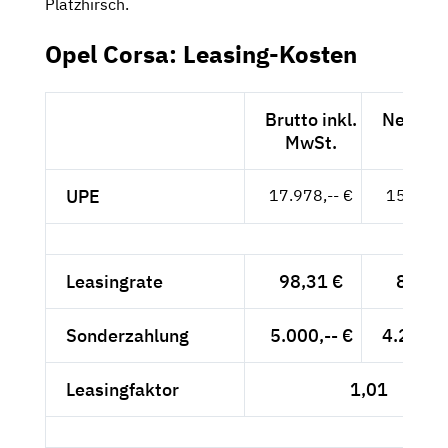
Platzhirsch.
Opel Corsa: Leasing-Kosten
Brutto inkl.
Netto e
MwSt.
MwSt
UPE
17.978,-- €
15.108,-
Leasingrate
98,31 €
82,61
Sonderzahlung
5.000,-- €
4.201,6
Leasingfaktor
1,01