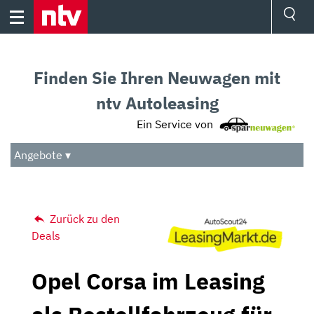
Skip
to
content
Ressorts
Sport
Finden Sie Ihren Neuwagen mit
Börse
Wetter
ntv Autoleasing
TV
Ein Service von
Video
Audio
Angebote ▾
Das Beste
Zurück zu den
Deals
Opel Corsa im Leasing