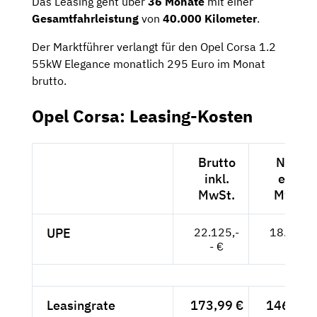
Das Leasing geht über
36 Monate
mit einer
Gesamtfahrleistung
von
40.000
Kilometer
.
Der Marktführer verlangt für den Opel Corsa 1.2
55kW Elegance monatlich 295 Euro im Monat
brutto.
Opel Corsa: Leasing-Kosten
Brutto
Netto
inkl.
exkl.
MwSt.
MwSt.
UPE
22.125,-
18.592,-
- €
- €
Leasingrate
173,99 €
146,21 