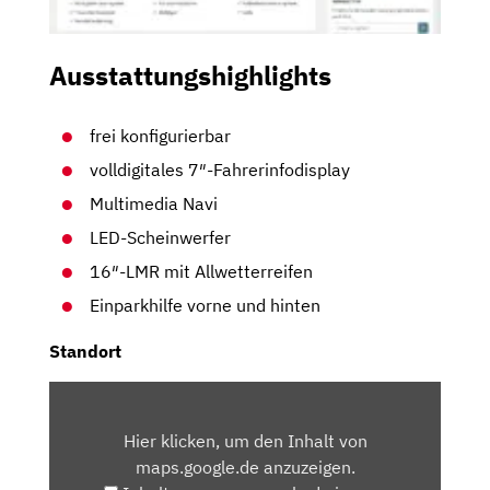
Ausstattungshighlights
frei konfigurierbar
volldigitales 7″-Fahrerinfodisplay
Multimedia Navi
LED-Scheinwerfer
16″-LMR mit Allwetterreifen
Einparkhilfe vorne und hinten
Standort
INHALT
VON
Hier klicken, um den Inhalt von
MAPS.GOOGLE.DE
maps.google.de anzuzeigen.
ANZEIGEN