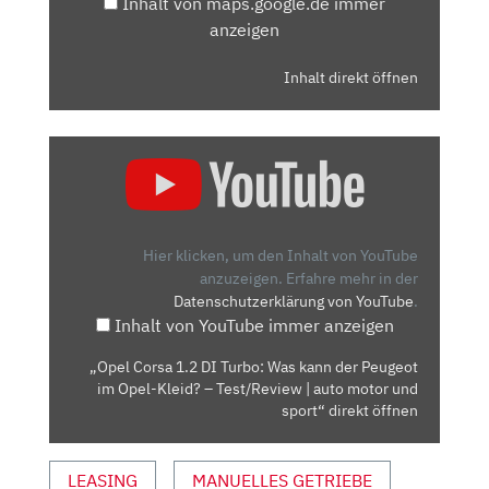
Inhalt von maps.google.de immer
anzeigen
Inhalt direkt öffnen
„OPEL
CORSA
1.2
DI
TURBO:
Hier klicken, um den Inhalt von YouTube
WAS
anzuzeigen.
Erfahre mehr in der
Datenschutzerklärung von YouTube
.
KANN
Inhalt von YouTube immer anzeigen
DER
PEUGEOT
„Opel Corsa 1.2 DI Turbo: Was kann der Peugeot
IM
im Opel-Kleid? – Test/Review | auto motor und
OPEL-
sport“ direkt öffnen
KLEID?
–
LEASING
MANUELLES GETRIEBE
TEST/REVIEW