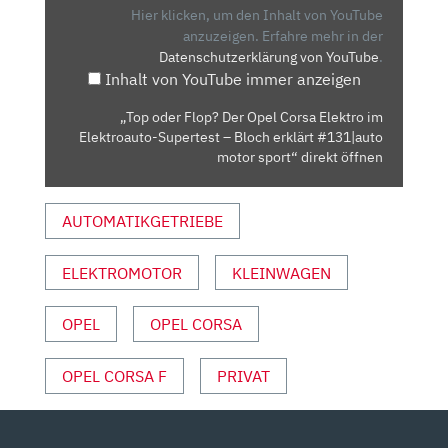
OPEL
Hier klicken, um den Inhalt von YouTube
CORSA
anzuzeigen.
Erfahre mehr in der
Datenschutzerklärung von YouTube
.
ELEKTRO
Inhalt von YouTube immer anzeigen
IM
ELEKTROAUTO-
„Top oder Flop? Der Opel Corsa Elektro im
SUPERTEST
Elektroauto-Supertest – Bloch erklärt #131|auto
–
motor sport“ direkt öffnen
BLOCH
ERKLÄRT
AUTOMATIKGETRIEBE
#131|AUTO
MOTOR
ELEKTROMOTOR
KLEINWAGEN
SPORT“
VON
YOUTUBE
OPEL
OPEL CORSA
ANZEIGEN
OPEL CORSA F
PRIVAT