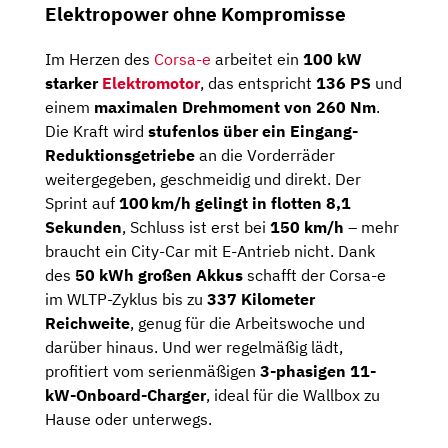
Elektropower ohne Kompromisse
Im Herzen des
Corsa-e
arbeitet ein
100 kW
starker
Elektromotor
, das entspricht
136 PS
und
einem
maximalen Drehmoment von 260 Nm
.
Die Kraft wird
stufenlos über ein Eingang-
Reduktionsgetriebe
an die Vorderräder
weitergegeben, geschmeidig und direkt. Der
Sprint auf
100 km/h gelingt in flotten 8,1
Sekunden
, Schluss ist erst bei
150 km/h
– mehr
braucht ein City-Car mit E-Antrieb nicht. Dank
des
50 kWh großen Akkus
schafft der Corsa-e
im WLTP-Zyklus bis zu
337 Kilometer
Reichweite
, genug für die Arbeitswoche und
darüber hinaus. Und wer regelmäßig lädt,
profitiert vom serienmäßigen
3-phasigen 11-
kW-Onboard-Charger
, ideal für die Wallbox zu
Hause oder unterwegs.