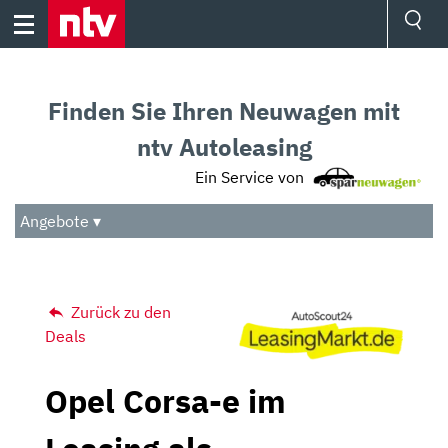
Skip
to
content
Ressorts
Sport
Finden Sie Ihren Neuwagen mit
Börse
Wetter
ntv Autoleasing
TV
Ein Service von
Video
Audio
Angebote ▾
Das Beste
Zurück zu den
Deals
Opel Corsa-e im