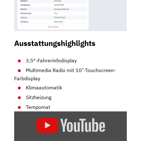
Ausstattungshighlights
3,5″-Fahrerinfodisplay
Multimedia Radio mit 10˝-Touchscreen-
Farbdisplay
Klimaautomatik
Sitzheizung
Tempomat
„TOP
ODER
FLOP?
DER