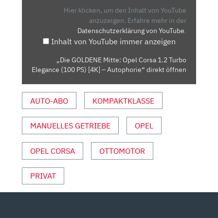
CORSA
Hier klicken, um den Inhalt von YouTube
1.2
anzuzeigen.
Erfahre mehr in der
Datenschutzerklärung von YouTube
.
TURBO
Inhalt von YouTube immer anzeigen
ELEGANCE
(100
„Die GOLDENE Mitte: Opel Corsa 1.2 Turbo
PS)
Elegance (100 PS) [4K] – Autophorie“ direkt öffnen
[4K]
–
AUTO-ABO
KOMPAKTKLASSE
AUTOPHORIE“
VON
YOUTUBE
MANUELLES GETRIEBE
OPEL
ANZEIGEN
OPEL CORSA
OTTOMOTOR
PRIVAT