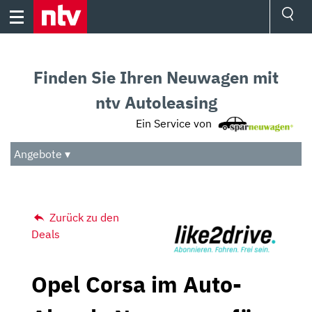
Skip
to
content
Ressorts
Sport
Finden Sie Ihren Neuwagen mit
Börse
Wetter
ntv Autoleasing
TV
Ein Service von
Video
Audio
Angebote ▾
Das Beste
Zurück zu den
Deals
Opel Corsa im Auto-