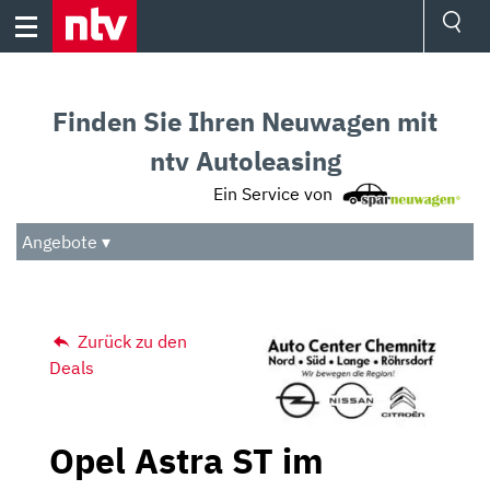
Skip
to
content
Ressorts
Sport
Finden Sie Ihren Neuwagen mit
Börse
Wetter
ntv Autoleasing
TV
Ein Service von
Video
Audio
Angebote ▾
Das Beste
Zurück zu den
Deals
Opel Astra ST im