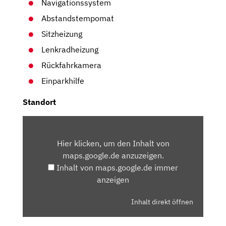
Navigationssystem
Abstandstempomat
Sitzheizung
Lenkradheizung
Rückfahrkamera
Einparkhilfe
Standort
INHALT
VON
Hier klicken, um den Inhalt von
MAPS.GOOGLE.DE
maps.google.de anzuzeigen.
ANZEIGEN
Inhalt von maps.google.de immer
anzeigen
Inhalt direkt öffnen