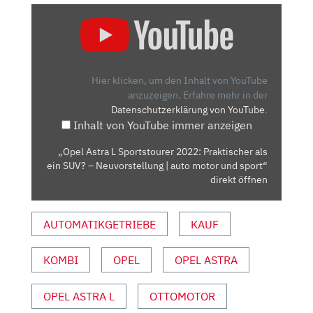
„OPEL
ASTRA
L
SPORTSTOURER
2022:
Hier klicken, um den Inhalt von YouTube
PRAKTISCHER
anzuzeigen.
Erfahre mehr in der
Datenschutzerklärung von YouTube
.
ALS
Inhalt von YouTube immer anzeigen
EIN
SUV?
„Opel Astra L Sportstourer 2022: Praktischer als
–
ein SUV? – Neuvorstellung | auto motor und sport“
NEUVORSTELLUNG
direkt öffnen
|
AUTO
AUTOMATIKGETRIEBE
KAUF
MOTOR
UND
KOMBI
OPEL
OPEL ASTRA
SPORT“
VON
YOUTUBE
OPEL ASTRA L
OTTOMOTOR
ANZEIGEN