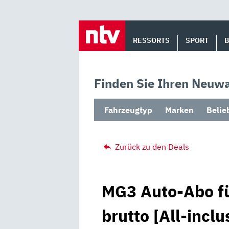
Skip
to
RESSORTS
SPORT
content
Finden Sie Ihren Neuwa
Fahrzeugtyp
Marken
Belie
Zurück zu den Deals
MG3 Auto-Abo fü
brutto [All-inclu