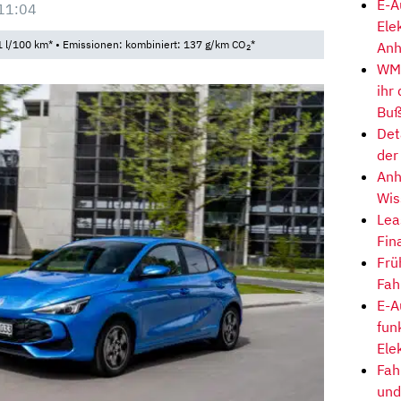
E-A
11:04
Ele
 l/100 km* • Emissionen: kombiniert: 137 g/km CO
*
Anh
2
WM-
ihr
Buß
Det
der
Anh
Wis
Lea
Fin
Frü
Fah
E-A
fun
Ele
Fah
und