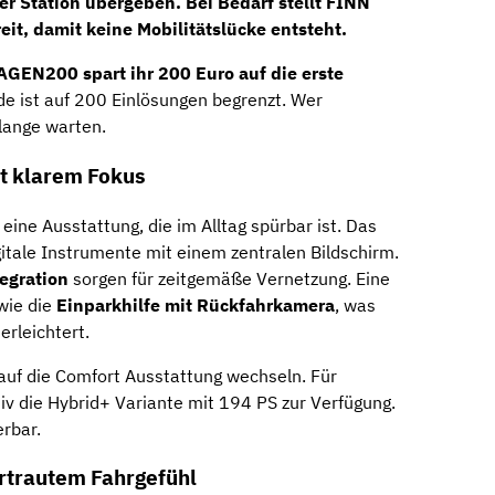
er Station übergeben. Bei Bedarf stellt FINN
it, damit keine Mobilitätslücke entsteht.
N200 spart ihr 200 Euro auf die erste
ode ist auf 200 Einlösungen begrenzt. Wer
 lange warten.
t klarem Fokus
eine Ausstattung, die im Alltag spürbar ist. Das
itale Instrumente mit einem zentralen Bildschirm.
egration
sorgen für zeitgemäße Vernetzung. Eine
wie die
Einparkhilfe mit Rückfahrkamera
, was
erleichtert.
uf die Comfort Ausstattung wechseln. Für
tiv die Hybrid+ Variante mit 194 PS zur Verfügung.
erbar.
ertrautem Fahrgefühl