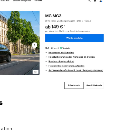
s
ation