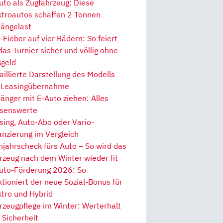
uto als Zugfahrzeug: Diese
ktroautos schaffen 2 Tonnen
ängelast
Fieber auf vier Rädern: So feiert
 das Turnier sicher und völlig ohne
geld
aillierte Darstellung des Modells
 Leasingübernahme
änger mit E-Auto ziehen: Alles
senswerte
sing, Auto-Abo oder Vario-
anzierung im Vergleich
hjahrscheck fürs Auto – So wird das
rzeug nach dem Winter wieder fit
uto-Förderung 2026: So
ktioniert der neue Sozial-Bonus für
ktro und Hybrid
rzeugpflege im Winter: Werterhalt
 Sicherheit