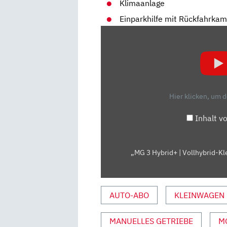
Klimaanlage
Einparkhilfe mit Rückfahrka
„MG
3
HYBRID+
|
VOLLHYBRID-
KLEINWAGEN
Hier klicken, um 
FÜR
20.000
Inhalt v
EURO
|
ERSTER
„MG 3 Hybrid+ | Vollhybrid-Kle
TEST
MIT
JONAS
AUTO-ABO
KLEINWAGEN
UHLIG“
VON
MANUELLES GETRIEBE
M
YOUTUBE