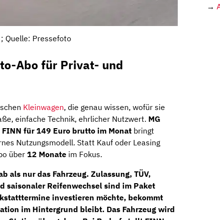
→
 Quelle: Pressefoto
o-Abo für Privat- und
sischen
Kleinwagen
, die genau wissen, wofür sie
e, einfache Technik, ehrlicher Nutzwert.
MG
 FINN für 149 Euro brutto im Monat
bringt
rnes Nutzungsmodell. Statt Kauf oder Leasing
Abo über
12 Monate
im Fokus.
ab als nur das Fahrzeug.
Zulassung, TÜV,
nd saisonaler Reifenwechsel sind im Paket
rkstatttermine investieren möchte, bekommt
sation im Hintergrund bleibt. Das Fahrzeug wird