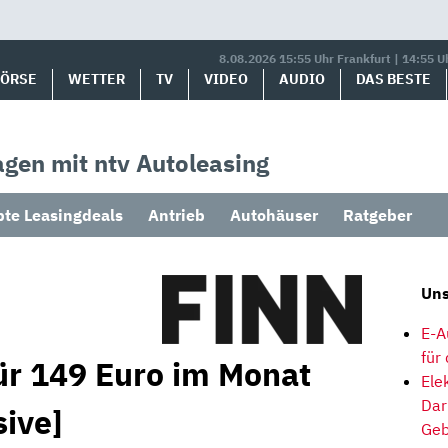
8.08.2026 15:55 Uhr Frankfurt | 14:55 U
BÖRSE
WETTER
TV
VIDEO
AUDIO
DAS BESTE
gen mit ntv Autoleasing
bte Leasingdeals
Antrieb
Autohäuser
Ratgeber
Uns
E-A
für
r 149 Euro im Monat
Ele
Dar
sive]
Geb