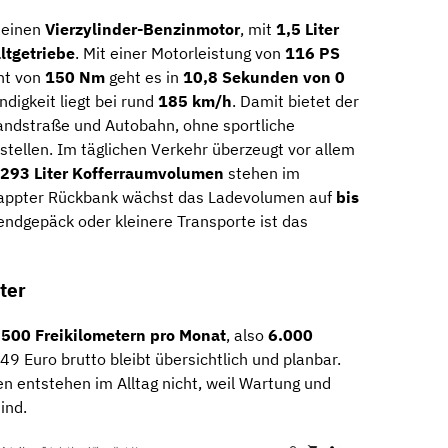
 einen
Vierzylinder-Benzinmotor
, mit
1,5 Liter
ltgetriebe
. Mit einer Motorleistung von
116 PS
nt von
150 Nm
geht es in
10,8 Sekunden von 0
digkeit liegt bei rund
185 km/h
. Damit bietet der
ndstraße und Autobahn, ohne sportliche
stellen. Im täglichen Verkehr überzeugt vor allem
293 Liter Kofferraumvolumen
stehen im
lappter Rückbank wächst das Ladevolumen auf
bis
endgepäck oder kleinere Transporte ist das
ter
t
500 Freikilometern pro Monat
, also
6.000
49 Euro brutto bleibt übersichtlich und planbar.
en entstehen im Alltag nicht, weil Wartung und
ind.