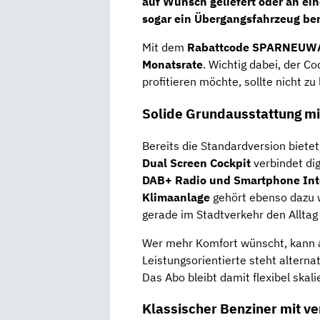
auf Wunsch geliefert oder an ein
sogar ein Übergangsfahrzeug bere
Mit dem
Rabattcode SPARNEUWAGE
Monatsrate
. Wichtig dabei, der C
profitieren möchte, sollte nicht zu
Solide Grundausstattung mi
Bereits die Standardversion bietet 
Dual Screen Cockpit
verbindet dig
DAB+ Radio und Smartphone Int
Klimaanlage
gehört ebenso dazu 
gerade im Stadtverkehr den Alltag 
Wer mehr Komfort wünscht, kann a
Leistungsorientierte steht alterna
Das Abo bleibt damit flexibel skali
Klassischer Benziner mit v