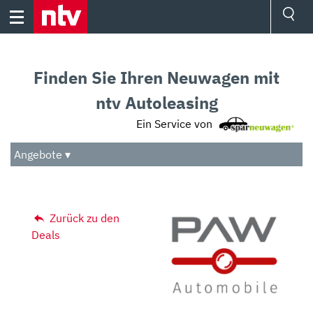
Skip
to
content
Ressorts
Sport
Finden Sie Ihren Neuwagen mit
Börse
Wetter
ntv Autoleasing
TV
Ein Service von
Video
Audio
Angebote ▾
Das Beste
Zurück zu den
Deals