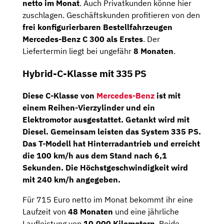
netto im Monat
. Auch Privatkunden könne hier
zuschlagen. Geschäftskunden profitieren von den
frei konfigurierbaren Bestellfahrzeugen
Mercedes-Benz C 300 als Erstes
. Der
Liefertermin liegt bei ungefähr
8 Monaten
.
Hybrid-C-Klasse mit 335 PS
Diese C-Klasse von
Mercedes-Benz
ist mit
einem
Reihen-Vierzylinder
und ein
Elektromotor
ausgestattet. Getankt wird mit
Diesel. Gemeinsam leisten das System
335 PS
.
Das T-Modell hat Hinterradantrieb und erreicht
die 100 km/h aus dem Stand nach
6,1
Sekunden
. Die Höchstgeschwindigkeit wird
mit
240 km/h
angegeben.
Für 715 Euro netto im Monat bekommt ihr eine
Laufzeit von
48 Monaten
und eine jährliche
Laufleistung von
10.000 Kilometern
. Beide