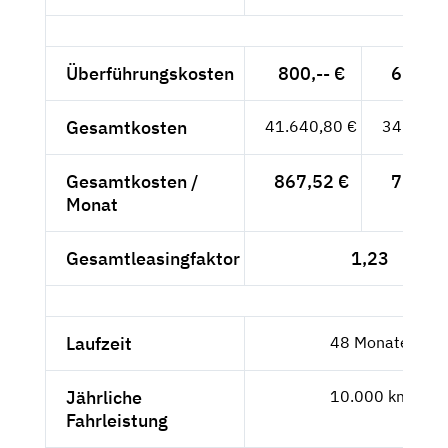
Überführungskosten
800,-- €
672,27
Gesamtkosten
41.640,80 €
34.992,
Gesamtkosten /
867,52 €
729,01
Monat
Gesamtleasingfaktor
1,23
Laufzeit
48 Monate
Jährliche
10.000 km
Fahrleistung