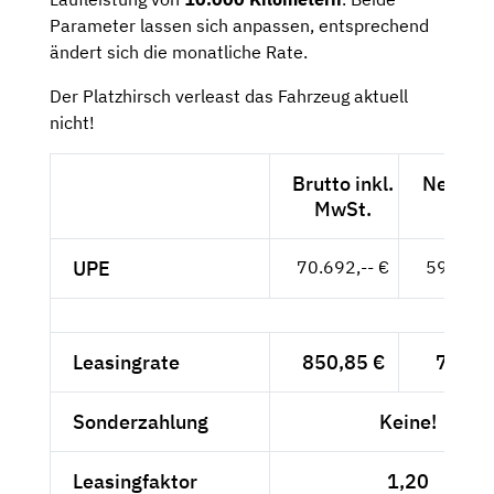
Parameter lassen sich anpassen, entsprechend
ändert sich die monatliche Rate.
Der Platzhirsch verleast das Fahrzeug aktuell
nicht!
Brutto inkl.
Netto e
MwSt.
MwSt
UPE
70.692,-- €
59.405,-
Leasingrate
850,85 €
715,--
Sonderzahlung
Keine!
Leasingfaktor
1,20