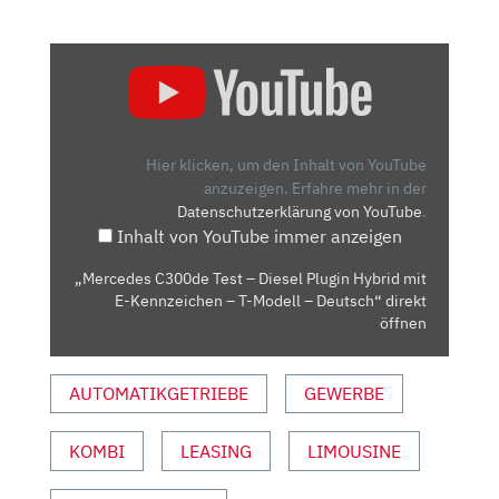
„MERCEDES
C300DE
TEST
–
DIESEL
Hier klicken, um den Inhalt von YouTube
PLUGIN
anzuzeigen.
Erfahre mehr in der
Datenschutzerklärung von YouTube
.
HYBRID
Inhalt von YouTube immer anzeigen
MIT
E-
„Mercedes C300de Test – Diesel Plugin Hybrid mit
KENNZEICHEN
E-Kennzeichen – T-Modell – Deutsch“ direkt
–
öffnen
T-
MODELL
AUTOMATIKGETRIEBE
GEWERBE
–
DEUTSCH“
KOMBI
LEASING
LIMOUSINE
VON
YOUTUBE