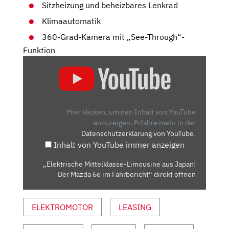
Sitzheizung und beheizbares Lenkrad
Klimaautomatik
360-Grad-Kamera mit „See-Through“-
Funktion
„ELEKTRISCHE
MITTELKLASSE-
LIMOUSINE
AUS
JAPAN:
Hier klicken, um den Inhalt von YouTube
DER
anzuzeigen.
Erfahre mehr in der
Datenschutzerklärung von YouTube
.
MAZDA
Inhalt von YouTube immer anzeigen
6E
IM
„Elektrische Mittelklasse-Limousine aus Japan:
FAHRBERICHT“
Der Mazda 6e im Fahrbericht“ direkt öffnen
VON
YOUTUBE
ELEKTROMOTOR
LEASING
ANZEIGEN