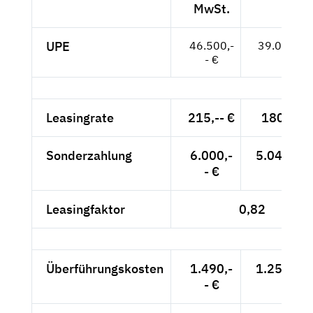
MwSt.
UPE
46.500,-
39.076,-- 
- €
Leasingrate
215,-- €
180,67 
Sonderzahlung
6.000,-
5.042,02 
- €
Leasingfaktor
0,82
Überführungskosten
1.490,-
1.252,10 
- €