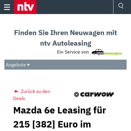
Skip
to
content
Ressorts
Sport
Finden Sie Ihren Neuwagen mit
Börse
Wetter
ntv Autoleasing
TV
Ein Service von
Video
Audio
Angebote ▾
Das Beste
Zurück zu den
Deals
Mazda 6e Leasing für
215 [382] Euro im