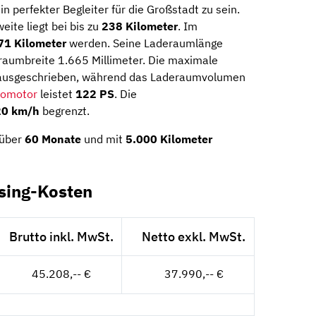
in perfekter Begleiter für die Großstadt zu sein.
eite liegt bei bis zu
238 Kilometer
. Im
71 Kilometer
werden. Seine Laderaumlänge
eraumbreite 1.665 Millimeter. Die maximale
 ausgeschrieben, während das Laderaumvolumen
romotor
leistet
122 PS
. Die
20 km/h
begrenzt.
 über
60 Monate
und mit
5.000 Kilometer
asing-Kosten
Brutto inkl. MwSt.
Netto exkl. MwSt.
45.208,-- €
37.990,-- €