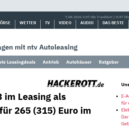
7.08.2026 5:47 Uhr Frankfurt | 4:47 Uh
BÖRSE
WETTER
TV
VIDEO
AUDIO
DAS BESTE
gen mit ntv Autoleasing
bte Leasingdeals
Antrieb
Autohäuser
Ratgeber
Uns
 im Leasing als
E-A
für
für 265 (315) Euro im
Ele
Dar
Geb