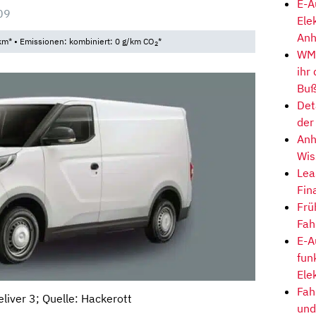
E-A
09
Ele
Anh
km* • Emissionen: kombiniert: 0 g/km CO
*
2
WM-
ihr
Buß
Det
der
Anh
Wis
Lea
Fin
Frü
Fah
E-A
fun
Ele
Fah
liver 3; Quelle: Hackerott
und