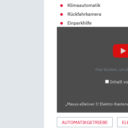
Klimaautomatik
Rückfahrkamera
Einparkhilfe
„MAXUS
EDELIVER
3:
ELEKTRO-
KASTENWAGEN
AUS
Hier klicken, um 
CHINA
IM
Inhalt v
TEST
|
REVIEW
„Maxus eDeliver 3: Elektro-Kastenw
|
2021“
VON
AUTOMATIKGETRIEBE
EL
YOUTUBE