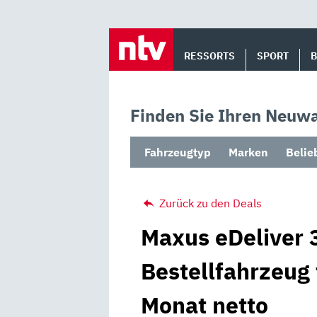
Skip
to
RESSORTS
SPORT
content
Finden Sie Ihren Neuwa
Fahrzeugtyp
Marken
Belie
Zurück zu den Deals
Maxus eDeliver 3
Bestellfahrzeug 
Monat netto