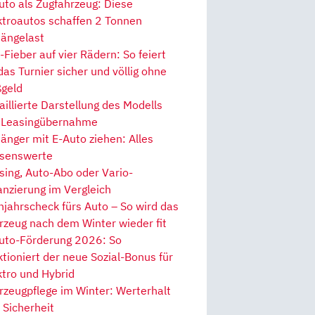
uto als Zugfahrzeug: Diese
ktroautos schaffen 2 Tonnen
ängelast
Fieber auf vier Rädern: So feiert
 das Turnier sicher und völlig ohne
geld
aillierte Darstellung des Modells
 Leasingübernahme
änger mit E-Auto ziehen: Alles
senswerte
sing, Auto-Abo oder Vario-
anzierung im Vergleich
hjahrscheck fürs Auto – So wird das
rzeug nach dem Winter wieder fit
uto-Förderung 2026: So
ktioniert der neue Sozial-Bonus für
ktro und Hybrid
rzeugpflege im Winter: Werterhalt
 Sicherheit