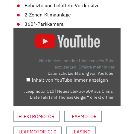
Beheizte und belüftete Vordersitze
2-Zonen-Klimaanlage
360°-Parkkamera
„LEAPMOTOR
C10
|
NEUES
ELEKTRO-
Hier klicken, um den Inhalt von YouTube
SUV
anzuzeigen.
Erfahre mehr in der
Datenschutzerklärung von YouTube
.
AUS
Inhalt von YouTube immer anzeigen
CHINA
|
„Leapmotor C10 | Neues Elektro-SUV aus China |
ERSTE
Erste Fahrt mit Thomas Geiger“ direkt öffnen
FAHRT
MIT
ELEKTROMOTOR
LEAPMOTOR
THOMAS
GEIGER“
VON
LEAPMOTOR-C10
LEASING