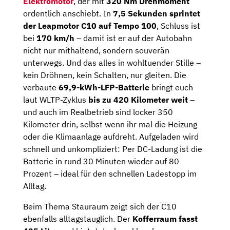
Elektromotor
, der mit
320 Nm Drehmoment
ordentlich anschiebt. In
7,5 Sekunden sprintet
der Leapmotor C10 auf Tempo 100
, Schluss ist
bei
170 km/h
– damit ist er auf der Autobahn
nicht nur mithaltend, sondern souverän
unterwegs. Und das alles in wohltuender Stille –
kein Dröhnen, kein Schalten, nur gleiten. Die
verbaute
69,9-kWh-LFP-Batterie
bringt euch
laut WLTP-Zyklus
bis zu 420 Kilometer weit
–
und auch im Realbetrieb sind locker 350
Kilometer drin, selbst wenn ihr mal die Heizung
oder die Klimaanlage aufdreht. Aufgeladen wird
schnell und unkompliziert: Per DC-Ladung ist die
Batterie in rund 30 Minuten wieder auf 80
Prozent – ideal für den schnellen Ladestopp im
Alltag.
Beim Thema Stauraum zeigt sich der C10
ebenfalls alltagstauglich. Der
Kofferraum fasst