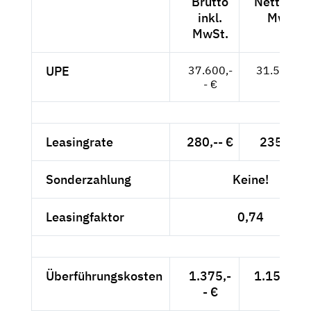
Brutto
Netto exk
inkl.
MwSt.
MwSt.
UPE
37.600,-
31.597,-- 
- €
Leasingrate
280,-- €
235,29 
Sonderzahlung
Keine!
Leasingfaktor
0,74
Überführungskosten
1.375,-
1.155,46 
- €