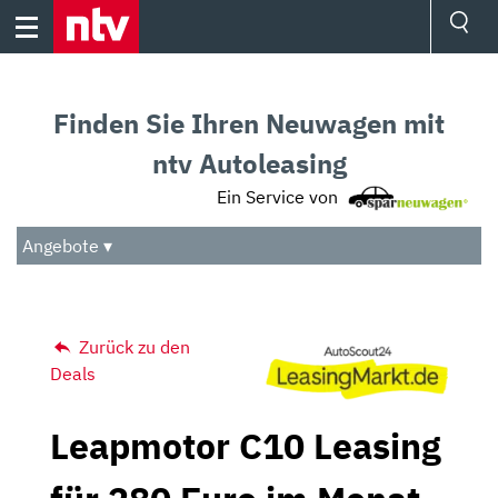
Skip
to
content
Ressorts
Sport
Finden Sie Ihren Neuwagen mit
Börse
Wetter
ntv Autoleasing
TV
Ein Service von
Video
Audio
Angebote ▾
Das Beste
Zurück zu den
Deals
Leapmotor C10 Leasing