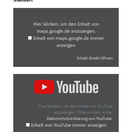
INHALT
VON
Hier klicken, um den Inhalt von
MAPS.GOOGLE.DE
maps.google.de anzuzeigen.
ANZEIGEN
Inhalt von maps.google.de immer
anzeigen
Inhalt direkt öffnen
„2021
OPEL
GRANDLAND
GS
LINE
Hier klicken, um den Inhalt von YouTube
1.2
anzuzeigen.
Erfahre mehr in der
Datenschutzerklärung von YouTube
.
TURBO:
Inhalt von YouTube immer anzeigen
FRISCHES