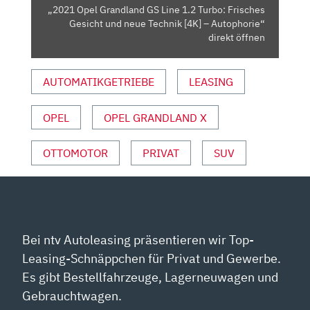
GESICHT
„2021 Opel Grandland GS Line 1.2 Turbo: Frisches
UND
Gesicht und neue Technik [4K] – Autophorie“
NEUE
direkt öffnen
TECHNIK
[4K]
AUTOMATIKGETRIEBE
LEASING
–
AUTOPHORIE“
OPEL
OPEL GRANDLAND X
VON
YOUTUBE
ANZEIGEN
OTTOMOTOR
PRIVAT
SUV
Bei ntv Autoleasing präsentieren wir Top-
Leasing-Schnäppchen für Privat und Gewerbe.
Es gibt Bestellfahrzeuge, Lagerneuwagen und
Gebrauchtwagen.