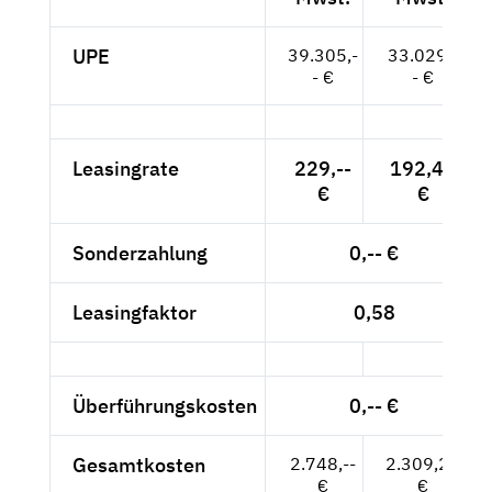
UPE
39.305,-
33.029,-
- €
- €
Leasingrate
229,--
192,44
€
€
Sonderzahlung
0,-- €
Leasingfaktor
0,58
Überführungskosten
0,-- €
Gesamtkosten
2.748,--
2.309,24
€
€