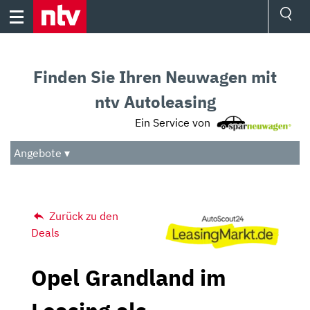
Skip
to
content
Ressorts
Sport
Finden Sie Ihren Neuwagen mit
Börse
Wetter
ntv Autoleasing
TV
Ein Service von
Video
Audio
Angebote ▾
Das Beste
Zurück zu den
Deals
Opel Grandland im