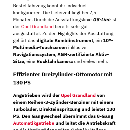
Bestellfahrzeug könnt ihr individuell
konfigurieren. Die Lieferzeit liegt bei 7,5
Monaten. Durch die Ausstattungslinie
GS-Line
ist
der
Opel Grandland
bereits sehr gut
ausgestattet. Zu den Highlights der Ausstattung
gehört das
digitale Kombiinstrument
, ein
10″-
Multimedia-Touchscreen
inklusive
Navigationssystem
,
AGR-zertifizierte Aktiv-
Sitze
, eine
Rückfahrkamera
und vieles mehr.
Effizienter Dreizylinder-Ottomotor mit
130 PS
Angetrieben wird der
Opel Grandland
von
einem
Reihen-3-Zylinder-Benziner
mit einem
Turbolader, Direkteinspritzung und leistet
130
PS
. Den Gangwechsel übernimmt das
8-Gang
Automatikgetriebe
und leitet die Antriebskraft